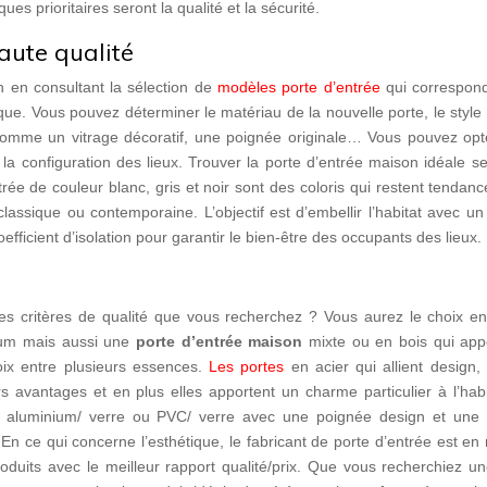
s prioritaires seront la qualité et la sécurité.
aute qualité
n en consultant la sélection de
modèles porte d’entrée
qui correspon
que. Vous pouvez déterminer le matériau de la nouvelle porte, le style
 comme un vitrage décoratif, une poignée originale… Vous pouvez opt
a configuration des lieux. Trouver la porte d’entrée maison idéale se
trée de couleur blanc, gris et noir sont des coloris qui restent tendanc
classique ou contemporaine. L’objectif est d’embellir l’habitat avec un
efficient d’isolation pour garantir le bien-être des occupants des lieux.
les critères de qualité que vous recherchez ? Vous aurez le choix en
ium mais aussi une
porte d’entrée maison
mixte ou en bois qui app
oix entre plusieurs essences.
Les portes
en acier qui allient design, 
s avantages et en plus elles apportent un charme particulier à l’hab
n aluminium/ verre ou PVC/ verre avec une poignée design et une 
. En ce qui concerne l’esthétique, le fabricant de porte d’entrée est e
duits avec le meilleur rapport qualité/prix. Que vous recherchiez un