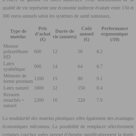
qualité de vie représente une économie indirecte évaluée entre 150 et
300 euros annuels selon les systèmes de santé nationaux.
Prix
Coût
Performance
Type de
Durée de
d’achat
annuel
ergonomique
matelas
vie (années)
(€)
(€)
(/10)
Mousse
polyuréthane
600
12
50
8.2
HD
Latex
900
14
64
8.7
synthétique
Mémoire de
1200
15
80
9.1
forme premium
Latex naturel
1800
12
150
8.4
Ressorts
ensachés +
2200
10
220
7.9
naturel
La
modularité des matelas plastiques
offre également des avantages
économiques méconnus. La possibilité de remplacer sélectivement
certaines couches usées permet d’étendre significativement la durée