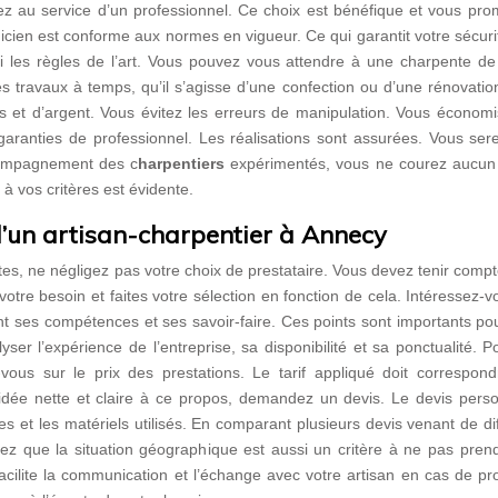
ez au service d’un professionnel. Ce choix est bénéfique et vous pro
nicien est conforme aux normes en vigueur. Ce qui garantit votre sécur
si les règles de l’art. Vous pouvez vous attendre à une charpente de
es travaux à temps, qu’il s’agisse d’une confection ou d’une rénovatio
 et d’argent. Vous évitez les erreurs de manipulation. Vous économi
aranties de professionnel. Les réalisations sont assurées. Vous ser
ccompagnement des c
harpentiers
expérimentés, vous ne courez aucun 
à vos critères est évidente.
 d’un artisan-charpentier à Annecy
tes, ne négligez pas votre choix de prestataire. Vous devez tenir comp
 votre besoin et faites votre sélection en fonction de cela. Intéressez-
nt ses compétences et ses savoir-faire. Ces points sont importants po
er l’expérience de l’entreprise, sa disponibilité et sa ponctualité. 
vous sur le prix des prestations. Le tarif appliqué doit correspond
idée nette et claire à ce propos, demandez un devis. Le devis perso
s et les matériels utilisés. En comparant plusieurs devis venant de di
ez que la situation géographique est aussi un critère à ne pas prend
facilite la communication et l’échange avec votre artisan en cas de p