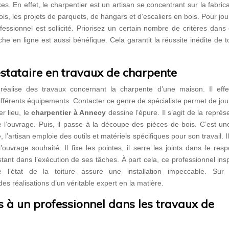
. En effet, le charpentier est un artisan se concentrant sur la fabric
is, les projets de parquets, de hangars et d’escaliers en bois. Pour jou
fessionnel est sollicité. Priorisez un certain nombre de critères dans
he en ligne est aussi bénéfique. Cela garantit la réussite inédite de 
stataire en travaux de charpente
 réalise des travaux concernant la charpente d’une maison. Il effe
ifférents équipements. Contacter ce genre de spécialiste permet de jou
r lieu, le
charpentier à Annecy
dessine l’épure. Il s’agit de la représ
 l’ouvrage. Puis, il passe à la découpe des pièces de bois. C’est un
, l’artisan emploie des outils et matériels spécifiques pour son travail. Il
ouvrage souhaité. Il fixe les pointes, il serre les joints dans le res
istant dans l’exécution de ses tâches. À part cela, ce professionnel ins
de l’état de la toiture assure une installation impeccable. Sur 
s réalisations d’un véritable expert en la matière.
s à un professionnel dans les travaux de