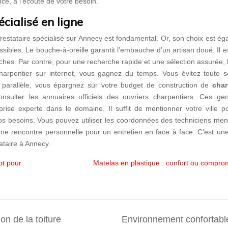
ance, à l’écoute de votre besoin.
écialisé en ligne
prestataire spécialisé sur Annecy est fondamental. Or, son choix est é
ossibles. Le bouche-à-oreille garantit l’embauche d’un artisan doué. Il e
hes. Par contre, pour une recherche rapide et une sélection assurée, 
charpentier sur internet, vous gagnez du temps. Vous évitez toute s
 parallèle, vous épargnez sur votre budget de construction de
char
onsulter les annuaires officiels des ouvriers charpentiers. Ces ge
eprise experte dans le domaine. Il suffit de mentionner votre ville 
 vos besoins. Vous pouvez utiliser les coordonnées des techniciens me
 une rencontre personnelle pour un entretien en face à face. C’est un
tataire à Annecy.
ot pour
Matelas en plastique : confort ou compro
ion de la toiture
Environnement confortabl