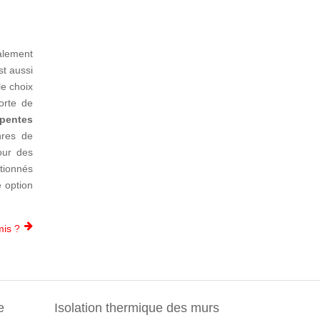
galement
st aussi
le choix
orte de
pentes
nres de
pour des
ntionnés
e option
mis ?
e
Isolation thermique des murs