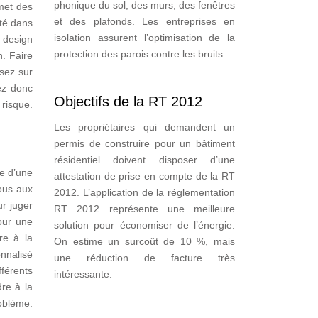
phonique du sol, des murs, des fenêtres
met des
et des plafonds. Les entreprises en
ité dans
isolation assurent l’optimisation de la
 design
protection des parois contre les bruits.
n. Faire
sez sur
ez donc
Objectifs de la RT 2012
risque.
Les propriétaires qui demandent un
permis de construire pour un bâtiment
résidentiel doivent disposer d’une
te d’une
attestation de prise en compte de la RT
vous aux
2012. L’application de la réglementation
ur juger
RT 2012 représente une meilleure
Pour une
solution pour économiser de l’énergie.
re à la
On estime un surcoût de 10 %, mais
nnalisé
une réduction de facture très
fférents
intéressante.
re à la
roblème.