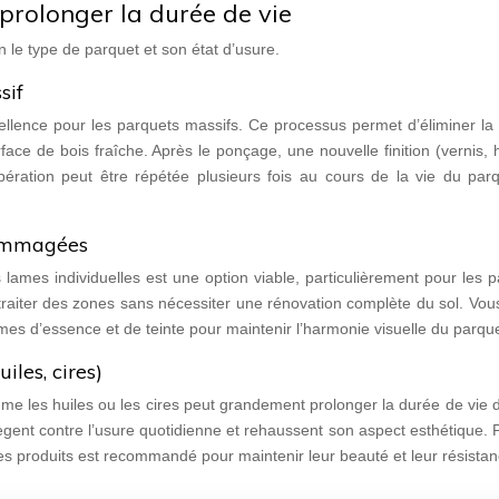
prolonger la durée de vie
 le type de parquet et son état d’usure.
sif
ellence pour les parquets massifs. Ce processus permet d’éliminer la
e de bois fraîche. Après le ponçage, une nouvelle finition (vernis, 
pération peut être répétée plusieurs fois au cours de la vie du parq
dommagées
ames individuelles est une option viable, particulièrement pour les 
 traiter des zones sans nécessiter une rénovation complète du sol. Vo
es d’essence et de teinte pour maintenir l’harmonie visuelle du parque
iles, cires)
mme les huiles ou les cires peut grandement prolonger la durée de vie 
tègent contre l’usure quotidienne et rehaussent son aspect esthétique. 
ces produits est recommandé pour maintenir leur beauté et leur résistan