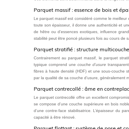
Parquet massif : essence de bois et épa
Le parquet massif est considéré comme le meilleur 
toute son épaisseur, il donne une authenticité et un
de hêtre ou d’essences exotiques, influence gran
stabilité peut être poncé plusieurs fois au cours de s
Parquet stratifié : structure multicouche
Contrairement au parquet massif, le parquet strat
typique comprend une
couche d’usure
transparen
fibres à haute densité (HDF) et une sous-couche stab
par la qualité de sa couche d’usure, généralement m
Parquet contrecollé : âme en contrepla
Le parquet contrecollé offre un excellent compromis e
se compose d’une couche supérieure en bois noble
d’une contre-face stabilisatrice. L’épaisseur du p
capacité à être rénové.
Parquet flottant : système de pose et c