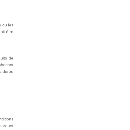
s ou les
oit être
duits de
abricant
sa durée
ditions
parquet