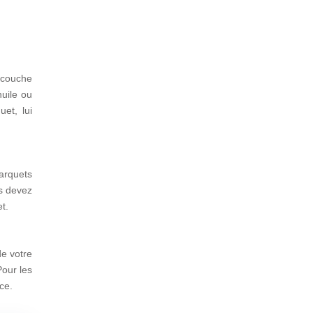
 couche
huile ou
uet, lui
parquets
us devez
t.
de votre
Pour les
ce.