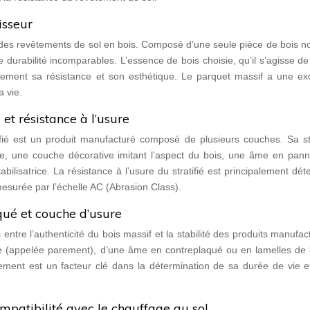
isseur
des revêtements de sol en bois. Composé d’une seule pièce de bois no
e durabilité incomparables. L’essence de bois choisie, qu’il s’agisse d
dement sa résistance et son esthétique. Le parquet massif a une exc
a vie.
 et résistance à l’usure
ifié est un produit manufacturé composé de plusieurs couches. Sa st
te, une couche décorative imitant l’aspect du bois, une âme en pan
ilisatrice. La résistance à l’usure du stratifié est principalement dé
esurée par l’échelle AC (Abrasion Class).
qué et couche d’usure
ntre l’authenticité du bois massif et la stabilité des produits manufact
 (appelée parement), d’une âme en contreplaqué ou en lamelles de b
arement est un facteur clé dans la détermination de sa durée de vie 
ompatibilité avec le chauffage au sol