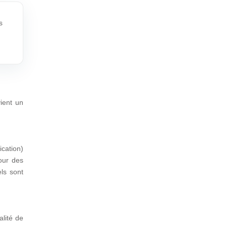
s
ient un
cation)
our des
els sont
alité de