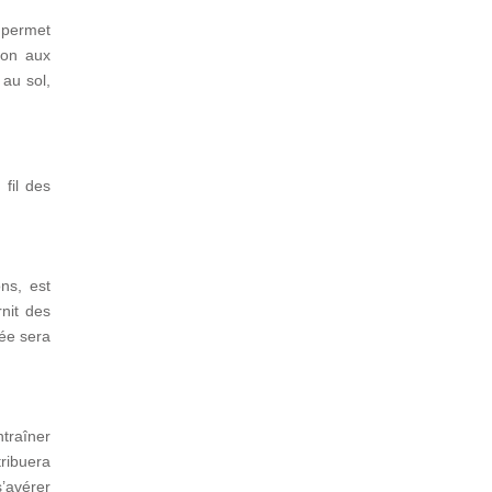
e permet
ion aux
 au sol,
fil des
ns, est
rnit des
vée sera
ntraîner
ribuera
’avérer