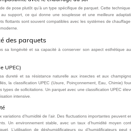
ode de pose plutôt qu’à un type spécifique de parquet. Cette techniqu
ent au support, ce qui donne une souplesse et une meilleure adaptat
ets flottants sont souvent compatibles avec les systèmes de chauffage
e moderne.
té des parquets
s sa longévité et sa capacité à conserver son aspect esthétique au 
lle UPEC)
 sa dureté et sa résistance naturelle aux insectes et aux champigno
ollés, la classification UPEC (Usure, Poinçonnement, Eau, Chimie) fou
nts types de sollicitations. Un parquet avec une classification UPEC éle
isation intensive.
ité
variations d’humidité de l’air. Des fluctuations importantes peuvent e
nts. Un environnement stable, avec un taux d’humidité moyen cont
uet. L’utilisation de déshumidificateurs ou d’humidificateurs peut s