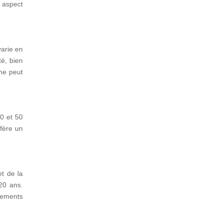
n aspect
varie en
té, bien
 ne peut
0 et 50
nfère un
et de la
20 ans.
nements