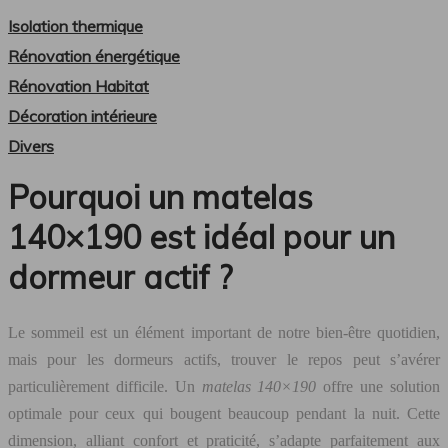
Isolation thermique
Rénovation énergétique
Rénovation Habitat
Décoration intérieure
Divers
Pourquoi un matelas
140×190 est idéal pour un
dormeur actif ?
Le sommeil est un élément important de notre bien-être quotidien,
mais pour les dormeurs actifs, trouver le repos peut s’avérer
particulièrement difficile. Un
matelas 140×190
offre une solution
optimale pour ceux qui bougent beaucoup pendant la nuit. Cette
dimension, alliant confort et praticité, s’adapte parfaitement aux