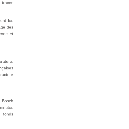
s traces
ment les
yage des
ienne et
rature,
ançaises
ructeur
e Bosch
minutes
s fonds