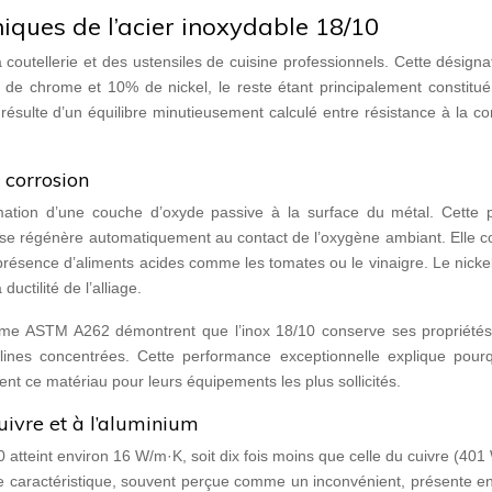
iques de l’acier inoxydable 18/10
 coutellerie et des ustensiles de cuisine professionnels. Cette désignat
de chrome et 10% de nickel, le reste étant principalement constitué 
 résulte d’un équilibre minutieusement calculé entre résistance à la co
 corrosion
tion d’une couche d’oxyde passive à la surface du métal. Cette pe
 se régénère automatiquement au contact de l’oxygène ambiant. Elle c
présence d’aliments acides comme les tomates ou le vinaigre. Le nicke
 ductilité de l’alliage.
norme ASTM A262 démontrent que l’inox 18/10 conserve ses propriét
lines concentrées. Cette performance exceptionnelle explique pourq
ent ce matériau pour leurs équipements les plus sollicités.
ivre et à l’aluminium
0 atteint environ 16 W/m·K, soit dix fois moins que celle du cuivre (40
te caractéristique, souvent perçue comme un inconvénient, présente en