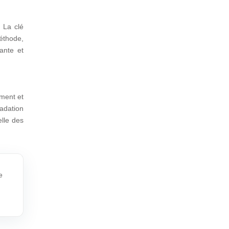
 La clé
méthode,
ante et
ement et
adation
lle des
e