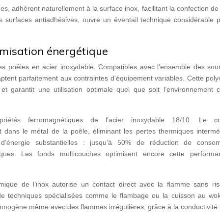
, adhèrent naturellement à la surface inox, facilitant la confection d
s surfaces antiadhésives, ouvre un éventail technique considérable p
imisation énergétique
 des poêles en acier inoxydable. Compatibles avec l’ensemble des sou
aptent parfaitement aux contraintes d’équipement variables. Cette pol
 et garantit une utilisation optimale quel que soit l’environnement c
ropriétés ferromagnétiques de l’acier inoxydable 18/10. Le c
dans le métal de la poêle, éliminant les pertes thermiques interméd
 d’énergie substantielles : jusqu’à 50% de réduction de conso
iques. Les fonds multicouches optimisent encore cette perform
ermique de l’inox autorise un contact direct avec la flamme sans ri
n de techniques spécialisées comme le flambage ou la cuisson au wok
homogène même avec des flammes irrégulières, grâce à la conductivité 