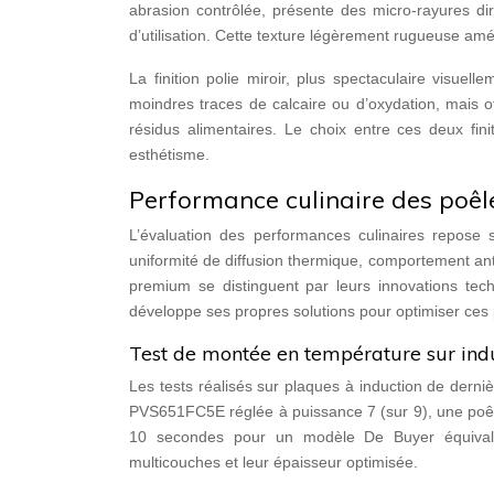
abrasion contrôlée, présente des micro-rayures dir
d’utilisation. Cette texture légèrement rugueuse amé
La finition polie miroir, plus spectaculaire visuel
moindres traces de calcaire ou d’oxydation, mais of
résidus alimentaires. Le choix entre ces deux fini
esthétisme.
Performance culinaire des poêle
L’évaluation des performances culinaires repose 
uniformité de diffusion thermique, comportement an
premium se distinguent par leurs innovations tec
développe ses propres solutions pour optimiser ce
Test de montée en température sur indu
Les tests réalisés sur plaques à induction de dern
PVS651FC5E réglée à puissance 7 (sur 9), une poêl
10 secondes pour un modèle De Buyer équivalent
multicouches et leur épaisseur optimisée.