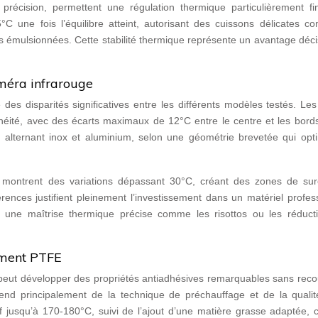
récision, permettent une régulation thermique particulièrement fi
°C une fois l’équilibre atteint, autorisant des cuissons délicates c
s émulsionnées. Cette stabilité thermique représente un avantage déci
méra infrarouge
des disparités significatives entre les différents modèles testés. Le
éité, avec des écarts maximaux de 12°C entre le centre et les bords
 alternant inox et aluminium, selon une géométrie brevetée qui opti
 montrent des variations dépassant 30°C, créant des zones de sur
rences justifient pleinement l’investissement dans un matériel profes
nt une maîtrise thermique précise comme les risottos ou les réduct
ement PTFE
 peut développer des propriétés antiadhésives remarquables sans reco
nd principalement de la technique de préchauffage et de la qualit
 jusqu’à 170-180°C, suivi de l’ajout d’une matière grasse adaptée, c