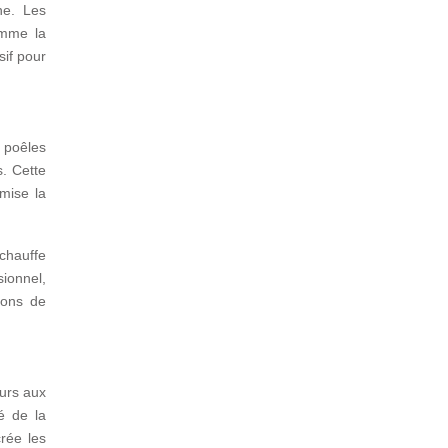
ne. Les
omme la
sif pour
s poêles
. Cette
mise la
chauffe
sionnel,
ions de
urs aux
é de la
rée les