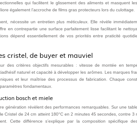
ectionnelles qui facilitent le glissement des aliments et masquent le
liore également l’accroche de films gras protecteurs lors du culottage.
lement, nécessite un entretien plus méticuleux. Elle révèle immédiate
fre en contrepartie une surface parfaitement lisse facilitant le netto
tions dépend essentiellement de vos priorités entre praticité quotid
s cristel, de buyer et mauviel
sur des critères objectifs mesurables : vitesse de montée en tempé
tiadhésif naturel et capacité à développer les arômes. Les marques fr
hniques et leur maîtrise des processus de fabrication. Chaque const
s paramètres fondamentaux.
ction bosch et miele
ière génération révèlent des performances remarquables. Sur une tabl
e Cristel de 24 cm atteint 180°C en 2 minutes 45 secondes, contre 3 
. Cette différence s’explique par la composition spécifique de