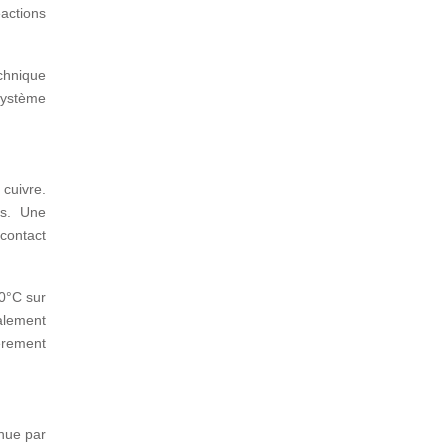
éactions
chnique
système
 cuivre.
es. Une
contact
10°C sur
alement
èrement
enue par