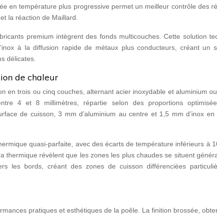
ée en température plus progressive permet un meilleur contrôle des r
t la réaction de Maillard.
bricants premium intègrent des fonds multicouches. Cette solution te
l’inox à la diffusion rapide de métaux plus conducteurs, créant un 
s délicates.
sion de chaleur
 en trois ou cinq couches, alternant acier inoxydable et aluminium ou
ntre 4 et 8 millimètres, répartie selon des proportions optimisé
surface de cuisson, 3 mm d’aluminium au centre et 1,5 mm d’inox en 
n thermique quasi-parfaite, avec des écarts de température inférieurs à 
a thermique révèlent que les zones les plus chaudes se situent génér
rs les bords, créant des zones de cuisson différenciées particuli
formances pratiques et esthétiques de la poêle. La finition brossée, obt