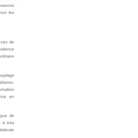
e sauces
our les
rces de
yvalence
ulinaire
ouplage
iaires.
mmation
ance en
sque de
 à très
latérale