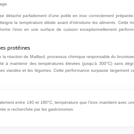
hage.
 se détache parfaitement d’une poêle en inox correctement préparée.
tteigne la température idéale avant d’introduire les aliments. Cette 
nsforme l’inox en une surface de cuisson exceptionnellement perform
es protéines
e la réaction de Maillard, processus chimique responsable du bruniss
té à maintenir des températures élevées (jusqu’à 300°C) sans dégr
 les viandes et les légumes. Cette performance surpasse largement ce
.
alement entre 140 et 180°C, température que l’inox maintient avec un
orée si recherchée par les gastronomes.