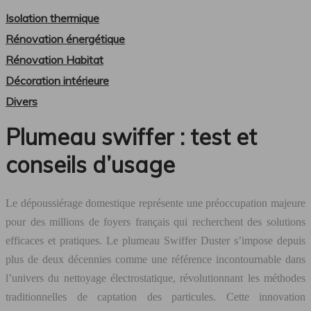
Isolation thermique
Rénovation énergétique
Rénovation Habitat
Décoration intérieure
Divers
Plumeau swiffer : test et
conseils d’usage
Le dépoussiérage domestique représente une préoccupation majeure
pour des millions de foyers français qui recherchent des solutions
efficaces et pratiques. Le plumeau Swiffer Duster s’impose depuis
plus de deux décennies comme une référence incontournable dans
l’univers du nettoyage électrostatique, révolutionnant les méthodes
traditionnelles de captation des particules. Cette innovation