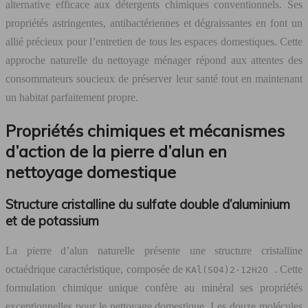
alternative efficace aux détergents chimiques conventionnels. Ses
propriétés astringentes, antibactériennes et dégraissantes en font un
allié précieux pour l’entretien de tous les espaces domestiques. Cette
approche naturelle du nettoyage ménager répond aux attentes des
consommateurs soucieux de préserver leur santé tout en maintenant
un habitat parfaitement propre.
Propriétés chimiques et mécanismes
d’action de la pierre d’alun en
nettoyage domestique
Structure cristalline du sulfate double d’aluminium
et de potassium
La pierre d’alun naturelle présente une structure cristalline
octaédrique caractéristique, composée de
. Cette
KAl(SO4)2·12H2O
formulation chimique unique confère au minéral ses propriétés
exceptionnelles pour le nettoyage domestique. Les douze molécules