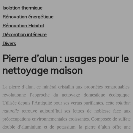
Isolation thermique
Rénovation énergétique
Rénovation Habitat
Décoration intérieure
Divers
Pierre d’alun : usages pour le
nettoyage maison
La pierre d’alun, ce minéral cristallin aux propriétés remarquables,
révolutionne l’approche du nettoyage domestique écologique.
Utilisée depuis l’Antiquité pour ses vertus purifiantes, cette
solution
naturelle
retrouve aujourd’hui ses lettres de noblesse face aux
préoccupations environnementales croissantes. Composée de sulfate
double d’aluminium et de potassium, la pierre d’alun offre une