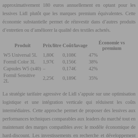
approximativement 180 euros annuellement en optant pour les
lessives Lidl plutôt que les marques premium équivalentes. Cette
économie substantielle permet de réinvestir dans d’autres produits
d’entretien ou d’améliorer la qualité des textiles achetés.
Économie vs
Produit
Prix/litre
Coût/lavage
premium
W5 Universal 5L
1,80€
0,108€
47%
Formil Color 3L
1,97€
0,156€
38%
Capsules W5 (x40)
–
0,174€
42%
Formil Sensitive
2,25€
0,189€
35%
2L
La stratégie tarifaire agressive de Lidl s’appuie sur une optimisation
logistique et une intégration verticale qui réduisent les coûts
intermédiaires. Cette approche permet de proposer des lessives aux
performances techniques comparables aux leaders du marché tout en
maintenant des marges compatibles avec le modèle économique de
hard-discount. Les investissements en recherche et développement