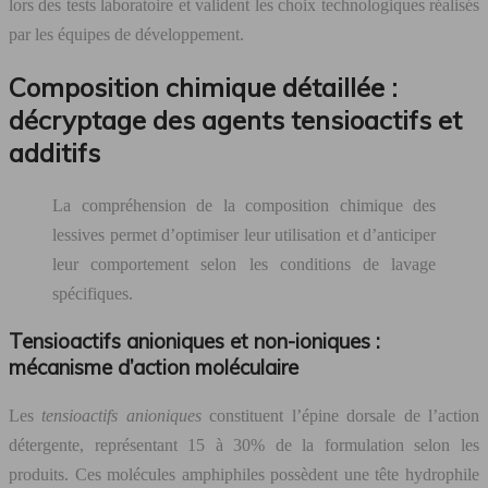
lors des tests laboratoire et valident les choix technologiques réalisés
par les équipes de développement.
Composition chimique détaillée :
décryptage des agents tensioactifs et
additifs
La compréhension de la composition chimique des
lessives permet d’optimiser leur utilisation et d’anticiper
leur comportement selon les conditions de lavage
spécifiques.
Tensioactifs anioniques et non-ioniques :
mécanisme d’action moléculaire
Les
tensioactifs anioniques
constituent l’épine dorsale de l’action
détergente, représentant 15 à 30% de la formulation selon les
produits. Ces molécules amphiphiles possèdent une tête hydrophile