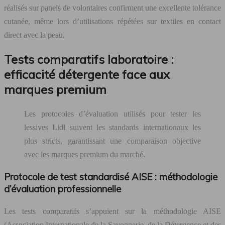
réalisés sur panels de volontaires confirment une excellente tolérance
cutanée, même lors d’utilisations répétées sur textiles en contact
direct avec la peau.
Tests comparatifs laboratoire :
efficacité détergente face aux
marques premium
Les protocoles d’évaluation utilisés pour tester les
lessives Lidl suivent les standards internationaux les
plus stricts, garantissant une comparaison objective
avec les marques premium du marché.
Protocole de test standardisé AISE : méthodologie
d’évaluation professionnelle
Les tests comparatifs s’appuient sur la méthodologie AISE
(Association Internationale de la Savonnerie, de la Détergence et des