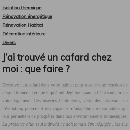
Isolation thermique
Rénovation énergétique
Rénovation Habitat
Décoration intérieure
Divers
J’ai trouvé un cafard chez
moi : que faire ?
Découvrir un cafard dans votre habitat peut susciter une réaction de
dégoût immédiat et une inquiétude légitime quant à l’état sanitaire de
votre logement. Ces insectes blattoptères, véritables survivants de
l’évolution, possèdent des capacités d’adaptation remarquables qui
leur permettent de prospérer dans nos environnements domestiques.
La présence d’un seul individu ne doit jamais être négligée
, car elle