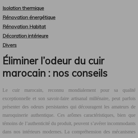
Isolation thermique
Rénovation énergétique
Rénovation Habitat
Décoration intérieure
Divers
Éliminer l’odeur du cuir
marocain : nos conseils
Le cuir marocain, reconnu mondialement pour sa qualité
exceptionnelle et son savoir-faire artisanal millénaire, peut parfois
présenter des odeurs persistantes qui découragent les amateurs de
maroquinerie authentique. Ces arômes caractéristiques, bien que
témoins de l’authenticité du produit, peuvent s’avérer incommodants
dans nos intérieurs modernes. La compréhension des mécanismes