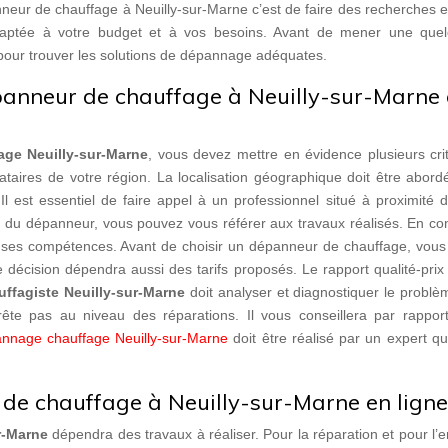
neur de chauffage à Neuilly-sur-Marne c’est de faire des recherches e
 adaptée à votre budget et à vos besoins. Avant de mener une que
pour trouver les solutions de dépannage adéquates.
dépanneur de chauffage à Neuilly-sur-Marne
ge Neuilly-sur-Marne
, vous devez mettre en évidence plusieurs crit
ataires de votre région. La localisation géographique doit être abor
 Il est essentiel de faire appel à un professionnel situé à proximité 
ce du dépanneur, vous pouvez vous référer aux travaux réalisés. En co
e ses compétences. Avant de choisir un dépanneur de chauffage, vous
e décision dépendra aussi des tarifs proposés. Le rapport qualité-prix
ffagiste Neuilly-sur-Marne
doit analyser et diagnostiquer le problè
rête pas au niveau des réparations. Il vous conseillera par rappor
nnage chauffage Neuilly-sur-Marne
doit être réalisé par un expert qua
e chauffage à Neuilly-sur-Marne en ligne
r-Marne
dépendra des travaux à réaliser. Pour la réparation et pour l’e