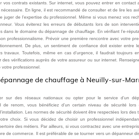
vos contrats existants. Sur internet, vous pouvez entrer en contact 
écessaire. En ligne, il est recommandé de consulter et de lire les avi
de juger de l’expertise du professionnel. Même si vous menez vos rec
épanneur. Vous éviterez les erreurs de débutants lors de son intervent
ées dans le domaine du dépannage de chauffage. En vérifiant l’e-réput
on professionnalisme. Prévoir une première rencontre avec votre pres
onnement. De plus, un sentiment de confiance doit exister entre l
s travaux. Toutefois, même en cas d’urgence, il faudrait toujours en
r des vérifications auprès de votre assureur ou sur internet. Renseig
 votre professionnel.
 dépannage de chauffage à Neuilly-sur-Ma
er sur des réseaux nationaux ou opter pour le service d’un dé
l de renom, vous bénéficiez d’un certain niveau de sécurité lors
 l’installation. Les normes de sécurité doivent être respectées lors des 
otre choix. Si vous décidez de choisir un professionnel indépendant,
rtoire des métiers. Par ailleurs, si vous contractez avec une entrepri
mbre de commerce. Il est préférable de se tourner vers un dépanneur d