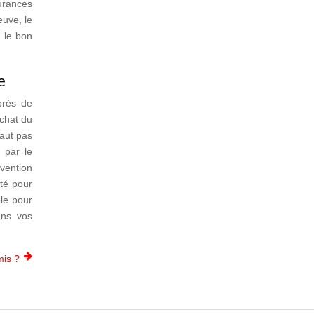
surances
euve, le
 le bon
ne
près de
achat du
faut pas
 par le
rvention
ité pour
ble pour
ans vos
mis ?