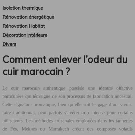
Isolation thermique
Rénovation énergétique
Rénovation Habitat
Décoration intérieure
Divers
Comment enlever l’odeur du
cuir marocain ?
Le cuir marocain authentique possède une identité olfactive
particulière qui témoigne de son processus de fabrication ancestral.
Cette signature aromatique, bien qu’elle soit le gage d’un savoir-
faire traditionnel, peut parfois s’avérer trop intense pour certains
utilisateurs. Les méthodes artisanales employées dans les tanneries
de Fès, Meknès ou Marrakech créent des composés volatils