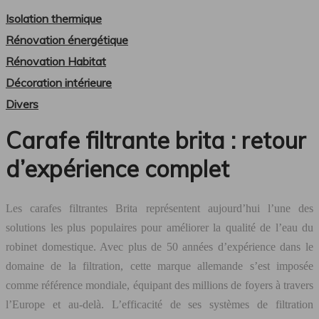
Isolation thermique
Rénovation énergétique
Rénovation Habitat
Décoration intérieure
Divers
Carafe filtrante brita : retour
d’expérience complet
Les carafes filtrantes Brita représentent aujourd’hui l’une des
solutions les plus populaires pour améliorer la qualité de l’eau du
robinet domestique. Avec plus de 50 années d’expérience dans le
domaine de la filtration, cette marque allemande s’est imposée
comme référence mondiale, équipant des millions de foyers à travers
l’Europe et au-delà. L’efficacité de ses systèmes de filtration