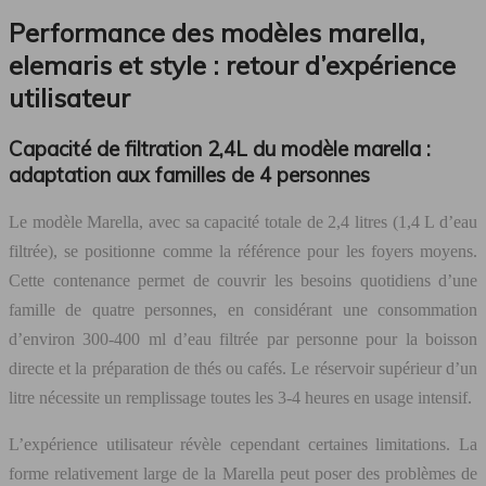
Performance des modèles marella,
elemaris et style : retour d’expérience
utilisateur
Capacité de filtration 2,4L du modèle marella :
adaptation aux familles de 4 personnes
Le modèle Marella, avec sa capacité totale de 2,4 litres (1,4 L d’eau
filtrée), se positionne comme la référence pour les foyers moyens.
Cette contenance permet de couvrir les besoins quotidiens d’une
famille de quatre personnes, en considérant une consommation
d’environ 300-400 ml d’eau filtrée par personne pour la boisson
directe et la préparation de thés ou cafés. Le réservoir supérieur d’un
litre nécessite un remplissage toutes les 3-4 heures en usage intensif.
L’expérience utilisateur révèle cependant certaines limitations. La
forme relativement large de la Marella peut poser des problèmes de