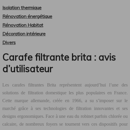
Isolation thermique
Rénovation énergétique
Rénovation Habitat
Décoration intérieure
Divers
Carafe filtrante brita : avis
d’utilisateur
Les carafes filtrantes Brita représentent aujourd’hui l’une des
solutions de filtration domestique les plus populaires en France.
Cette marque allemande, créée en 1966, a su s’imposer sur le
marché grâce à ses technologies de filtration innovantes et ses
designs ergonomiques. Face à une eau du robinet parfois chlorée ou
calcaire, de nombreux foyers se tournent vers ces dispositifs pour