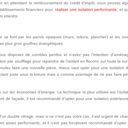
aux en attendant le remboursement du crédit d’impôt, vous pouvez ég
tablissements financiers pour
réaliser une isolation performante
, et q
i intérêts.
r se font par les parois opaques (murs, toiture, plancher) et les ou
les plus gros gouffres énergétiques.
vous disposez de combles perdus et n’avez pas l’intention d’aména
tion par soufflage pour répandre de l’isolant en flocons sur toute la su
ulez faire une nouvelle pièce, mieux vaut opter pour une isolation d
solant juste sous la toiture mais a comme avantage de ne pas faire p
s sur les économies d’énergie. La technique la plus utilisée est l’isola
ment de façade, il est recommandé d’opter pour une isolation extérieur
un double vitrage, mais si ce n’est pas votre cas, il est urgent de cha
ont assez performants, et il n’est pas forcément recommandé d’opter 