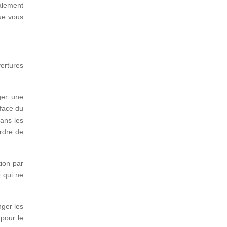
alement
ue vous
vertures
ger une
rface du
ans les
erdre de
tion par
e qui ne
nger les
pour le