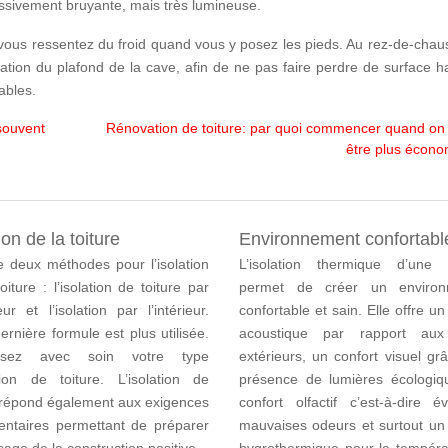
cessivement bruyante, mais très lumineuse.
i vous ressentez du froid quand vous y posez les pieds. Au rez-de-chau
lation du plafond de la cave, afin de ne pas faire perdre de surface h
ables.
souvent
Rénovation de toiture: par quoi commencer quand on
être plus écon
ion de la toiture
Environnement confortabl
te deux méthodes pour l’isolation
L’isolation thermique d’une
oiture : l’isolation de toiture par
permet de créer un environ
ieur et l’isolation par l’intérieur.
confortable et sain. Elle offre un
ernière formule est plus utilisée.
acoustique par rapport aux 
issez avec soin votre type
extérieurs, un confort visuel gr
ation de toiture. L’isolation de
présence de lumières écologiq
e répond également aux exigences
confort olfactif c’est-à-dire é
entaires permettant de préparer
mauvaises odeurs et surtout un 