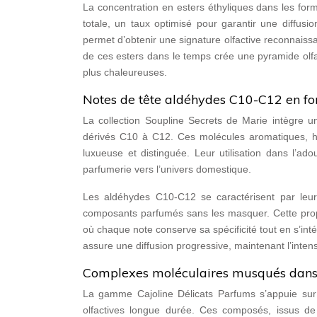
La concentration en esters éthyliques dans les fo
totale, un taux optimisé pour garantir une diffusi
permet d’obtenir une signature olfactive reconnaissa
de ces esters dans le temps crée une pyramide olfa
plus chaleureuses.
Notes de tête aldéhydes C10-C12 en fo
La collection Soupline Secrets de Marie intègre u
dérivés C10 à C12. Ces molécules aromatiques, hér
luxueuse et distinguée. Leur utilisation dans l’ad
parfumerie vers l’univers domestique.
Les aldéhydes C10-C12 se caractérisent par leur 
composants parfumés sans les masquer. Cette prop
où chaque note conserve sa spécificité tout en s’in
assure une diffusion progressive, maintenant l’inten
Complexes moléculaires musqués dans 
La gamme Cajoline Délicats Parfums s’appuie sur 
olfactives longue durée. Ces composés, issus d