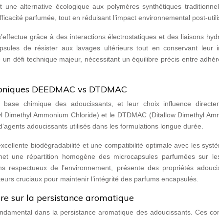
nt une alternative écologique aux polymères synthétiques traditionne
fficacité parfumée, tout en réduisant l’impact environnemental post-utili
 s’effectue grâce à des interactions électrostatiques et des liaisons hy
ules de résister aux lavages ultérieurs tout en conservant leur in
tue un défi technique majeur, nécessitant un équilibre précis entre adhé
cationiques DEEDMAC vs DTDMAC
la base chimique des adoucissants, et leur choix influence directe
l Dimethyl Ammonium Chloride) et le DTDMAC (Ditallow Dimethyl A
 d’agents adoucissants utilisés dans les formulations longue durée.
xcellente biodégradabilité et une compatibilité optimale avec les sys
rmet une répartition homogène des microcapsules parfumées sur les
s respectueux de l’environnement, présente des propriétés adouci
cteurs cruciaux pour maintenir l’intégrité des parfums encapsulés.
e sur la persistance aromatique
ondamental dans la persistance aromatique des adoucissants. Ces c