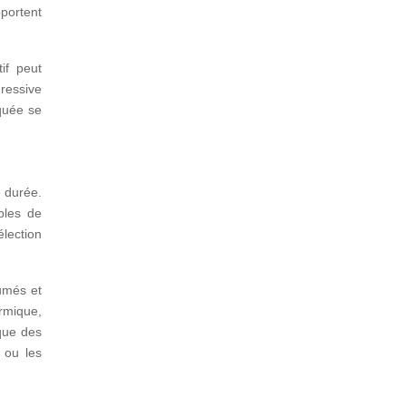
pportent
if peut
gressive
quée se
e durée.
bles de
élection
fumés et
rmique,
que des
 ou les