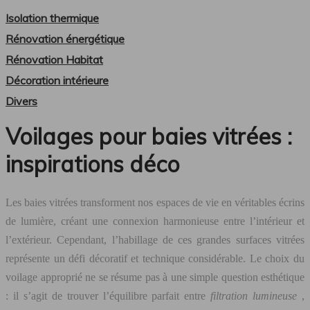
Isolation thermique
Rénovation énergétique
Rénovation Habitat
Décoration intérieure
Divers
Voilages pour baies vitrées :
inspirations déco
Les baies vitrées transforment nos espaces de vie en véritables écrins
de lumière, créant une connexion harmonieuse entre l’intérieur et
l’extérieur. Cependant, l’habillage de ces grandes surfaces vitrées
représente un défi décoratif et technique considérable. Le choix du
voilage approprié ne se résume pas à une simple question esthétique
: il s’agit de trouver l’équilibre parfait entre
filtration lumineuse
,