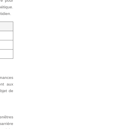
re pour
hétique.
tidien.
ormances
ent aux
objet de
fenêtres
barrière