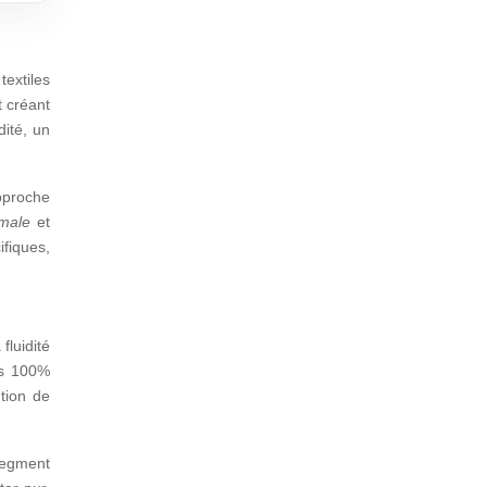
extiles
t créant
dité, un
approche
timale
et
ifiques,
fluidité
les 100%
tion de
segment