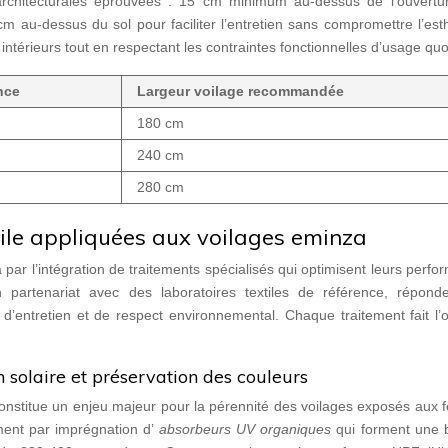
architecturales éprouvées : 15 cm minimum au-dessus de l’ouvertu
m au-dessus du sol pour faciliter l’entretien sans compromettre l’est
ntérieurs tout en respectant les contraintes fonctionnelles d’usage quo
nce
Largeur voilage recommandée
180 cm
240 cm
280 cm
tile appliquées aux voilages eminza
 par l’intégration de traitements spécialisés qui optimisent leurs perf
n partenariat avec des laboratoires textiles de référence, répond
 d’entretien et de respect environnemental. Chaque traitement fait l’
 solaire et préservation des couleurs
constitue un enjeu majeur pour la pérennité des voilages exposés aux 
ment par imprégnation d’
absorbeurs UV organiques
qui forment une 