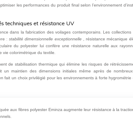
imiser les performances du produit final selon l’environnement d’inst
és techniques et résistance UV
ence dans la fabrication des voilages contemporains. Les collections
ère :
stabilité dimensionnelle exceptionnelle
, résistance mécanique él
éculaire du polyester lui confère une résistance naturelle aux rayon
e vie colorimétrique du textile.
ent de stabilisation thermique qui élimine les risques de rétrécissem
ntit un maintien des dimensions initiales même après de nombreux
 en fait un choix privilégié pour les environnements à forte hygrométr
iquée aux fibres polyester Eminza augmente leur résistance à la tractio
nnels.