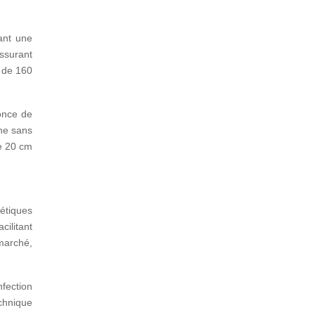
ant une
assurant
s de 160
once de
ène sans
de 20 cm
étiques
cilitant
 marché,
nfection
chnique