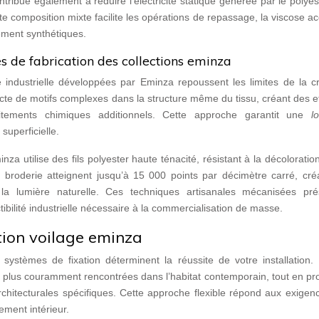
tribue également à réduire l’électricité statique générée par le polyes
tte composition mixte facilite les opérations de repassage, la viscose a
ement synthétiques.
es de fabrication des collections eminza
industrielle développées par Eminza repoussent les limites de la cré
recte de motifs complexes dans la structure même du tissu, créant des e
tements chimiques additionnels. Cette approche garantit une
l
superficielle.
a utilise des fils polyester haute ténacité, résistant à la décoloratio
 broderie atteignent jusqu’à 15 000 points par décimètre carré, cré
vec la lumière naturelle. Ces techniques artisanales mécanisées pré
tibilité industrielle nécessaire à la commercialisation de masse.
tion voilage eminza
 systèmes de fixation déterminent la réussite de votre installation.
s plus couramment rencontrées dans l’habitat contemporain, tout en p
rchitecturales spécifiques. Cette approche flexible répond aux exigen
ement intérieur.