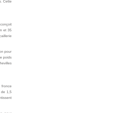
s. Cette
 conçoit
m et 35
illerie
on pour
le poids
hevilles
 fronce
r de 1,5
ntissent