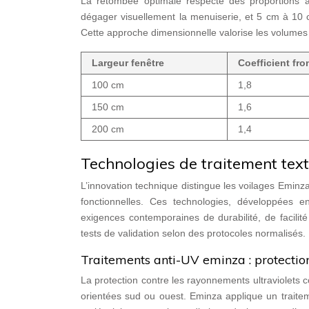
La retombée optimale respecte des proportions 
dégager visuellement la menuiserie, et 5 cm à 10 c
Cette approche dimensionnelle valorise les volumes i
Largeur fenêtre
Coefficient fro
100 cm
1,8
150 cm
1,6
200 cm
1,4
Technologies de traitement tex
L’innovation technique distingue les voilages Eminza
fonctionnelles. Ces technologies, développées e
exigences contemporaines de durabilité, de facilité
tests de validation selon des protocoles normalisés.
Traitements anti-UV eminza : protection
La protection contre les rayonnements ultraviolets 
orientées sud ou ouest. Eminza applique un traite