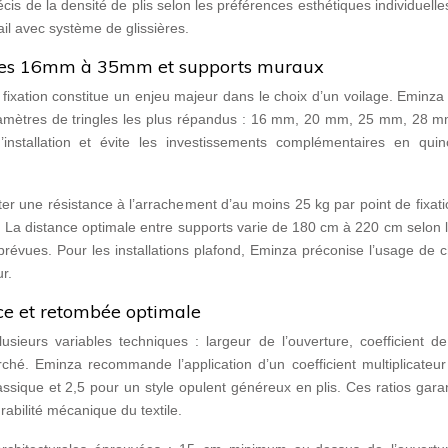
cis de la densité de plis selon les préférences esthétiques individuelle
ail avec système de glissières.
ètres 16mm à 35mm et supports muraux
fixation constitue un enjeu majeur dans le choix d’un voilage. Eminza
amètres de tringles les plus répandus : 16 mm, 20 mm, 25 mm, 28 m
’installation et évite les investissements complémentaires en quinca
 une résistance à l’arrachement d’au moins 25 kg par point de fixati
. La distance optimale entre supports varie de 180 cm à 220 cm selon 
 prévues. Pour les installations plafond, Eminza préconise l’usage de c
r.
nce et retombée optimale
sieurs variables techniques : largeur de l’ouverture, coefficient de
rché. Eminza recommande l’application d’un coefficient multiplicateu
ssique et 2,5 pour un style opulent généreux en plis. Ces ratios gara
rabilité mécanique du textile.