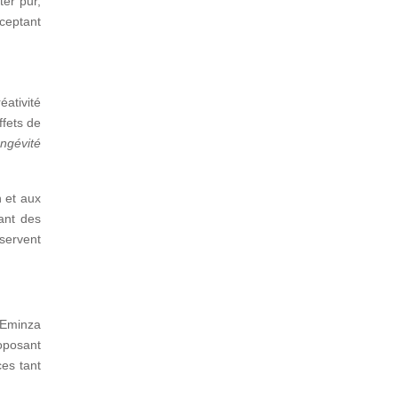
ter pur,
cceptant
ativité
ffets de
ongévité
n et aux
ant des
servent
 Eminza
roposant
ces tant