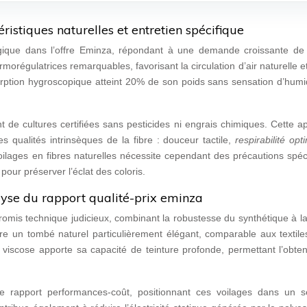
ristiques naturelles et entretien spécifique
égique dans l’offre Eminza, répondant à une demande croissante de t
morégulatrices remarquables, favorisant la circulation d’air naturelle e
sorption hygroscopique atteint 20% de son poids sans sensation d’humi
t de cultures certifiées sans pesticides ni engrais chimiques. Cette 
s qualités intrinsèques de la fibre : douceur tactile,
respirabilité op
oilages en fibres naturelles nécessite cependant des précautions spéc
our préserver l’éclat des coloris.
lyse du rapport qualité-prix eminza
omis technique judicieux, combinant la robustesse du synthétique à la 
 offre un tombé naturel particulièrement élégant, comparable aux texti
viscose apporte sa capacité de teinture profonde, permettant l’obten
le rapport performances-coût, positionnant ces voilages dans un 