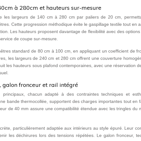
140cm à 280cm et hauteurs sur-mesure
 les largeurs de 140 cm à 280 cm par paliers de 20 cm, permett
êtres. Cette progression méthodique évite le gaspillage textile tout en 
ation. Les hauteurs proposent davantage de flexibilité avec des option
service de coupe sur-mesure.
êtres standard de 80 cm à 100 cm, en appliquant un coefficient de fr
tures, les largeurs de 240 cm et 280 cm offrent une couverture homog
suit les hauteurs sous plafond contemporaines, avec une réservation 
suel.
 galon fronceur et rail intégré
principaux, chacun adapté à des contraintes techniques et esth
 une bande thermocollée, supportent des charges importantes tout en fa
rieur de 40 mm assure une compatibilité étendue avec les tringles du
crète, particulièrement adaptée aux intérieurs au style épuré. Leur co
nir les déchirures lors des tensions répétées. Le galon fronceur, te