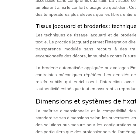
accessible sans compromis qualitatif. La viscose con
améliorant ainsi le confort d’usage au quotidien. Ce
des températures plus élevées que les fibres entièr
Tissus jacquard et broderies : techniqu
Les techniques de tissage jacquard et de broderie 
textile. Le procédé jacquard permet l’intégration di
transparence modulée sans recours à des trai
exceptionnelle
des décors, immunisés contre l’usure 
La broderie automatisée appliquée aux voilages Eminz
contraintes mécaniques répétées. Les densités de
reliefs subtils qui enrichissent l’interaction a
l’authenticité esthétique tout en assurant la reproduc
Dimensions et systèmes de fixa
La maîtrise dimensionnelle et la compatibilité des
standardise ses dimensions selon les ouvertures le
des solutions sur-mesure pour les configurations a
des particuliers que des professionnels de l’aménag