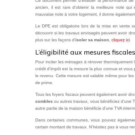
Ce document permet d’évaluer la performance de 
ancien, il est rare d’obtenir la meilleure note q
mauvaise note à votre logement, il donne également 
Le DPE est obligatoire lors de la mise en vente ou
découvrir si les travaux envisagés peuvent avoir dro
plus sur les façons d’
isoler sa maison
,
cliquez ici
.
L’éligibilité aux mesures fiscale
Pour inciter les ménages à rénover thermiquement l
crédit d’impôt est la mesure la plus connue et vou
le revenu. Cette mesure est valable même pour les 
de prime.
Tous les foyers fiscaux peuvent également avoir droi
combles
ou autres travaux, vous bénéficiez d’une 
autre partie de la maison bénéficie d’une TVA inter
Dans certaines communes, vous pouvez également b
certain montant de travaux. N’hésitez pas à vous re