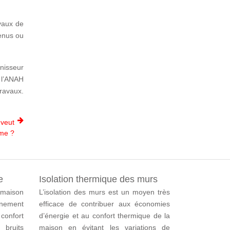
vaux de
venus ou
rnisseur
e l’ANAH
ravaux.
 veut
ome ?
e
Isolation thermique des murs
 maison
L’isolation des murs est un moyen très
nement
efficace de contribuer aux économies
 confort
d’énergie et au confort thermique de la
bruits
maison en évitant les variations de