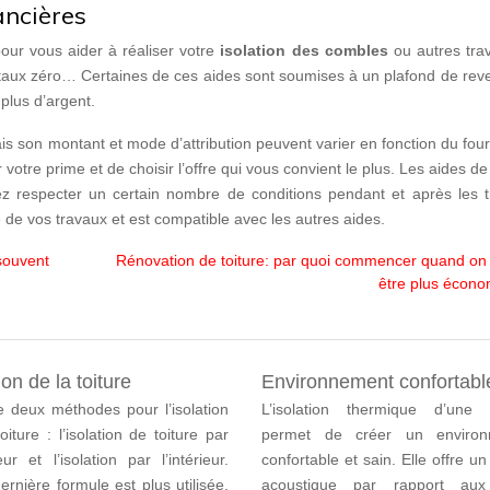
nancières
pour vous aider à réaliser votre
isolation des combles
ou autres tra
à taux zéro… Certaines de ces aides sont soumises à un plafond de re
plus d’argent.
is son montant et mode d’attribution peuvent varier en fonction du fou
 votre prime et de choisir l’offre qui vous convient le plus. Les aides d
z respecter un certain nombre de conditions pendant et après les t
é de vos travaux et est compatible avec les autres aides.
souvent
Rénovation de toiture: par quoi commencer quand on
être plus écon
ion de la toiture
Environnement confortabl
te deux méthodes pour l’isolation
L’isolation thermique d’une
oiture : l’isolation de toiture par
permet de créer un environ
ieur et l’isolation par l’intérieur.
confortable et sain. Elle offre un
ernière formule est plus utilisée.
acoustique par rapport aux 