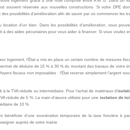
votre logement grâce à une note comprise entre A et G. Dans un l
ui est souvent réservée aux nouvelles constructions. Si votre DPE do
des possibilités d’amélioration afin de savoir par où commencer les tr
 location d’un bien. Dans les possibilités d’amélioration, vous pouv
it à des aides pécuniaires pour vous aider à financer. Si vous voulez e
s
eur logement, l’État a mis en place un certain nombre de mesures fisc
s permet de déduire de 15 % à 30 % du montant des travaux de votre i
foyers fiscaux non imposables : l’État reverse simplement l’argent so
t à la TVA réduite ou intermédiaire. Pour l’achat de matériaux d’
isolat
TVA réduite de 5 %. La main-d’œuvre utilisée pour une
isolation de toi
médiaire de 10 %.
énéficier d’une exonération temporaire de la taxe foncière à part
nseigner auprès de votre mairie.