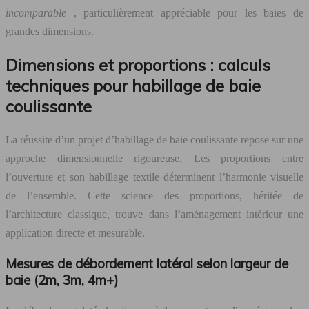
incomparable
, particulièrement appréciable pour les baies de
grandes dimensions.
Dimensions et proportions : calculs
techniques pour habillage de baie
coulissante
La réussite d’un projet d’habillage de baie coulissante repose sur une
approche dimensionnelle rigoureuse. Les proportions entre
l’ouverture et son habillage textile déterminent l’harmonie visuelle
de l’ensemble. Cette science des proportions, héritée de
l’architecture classique, trouve dans l’aménagement intérieur une
application directe et mesurable.
Mesures de débordement latéral selon largeur de
baie (2m, 3m, 4m+)