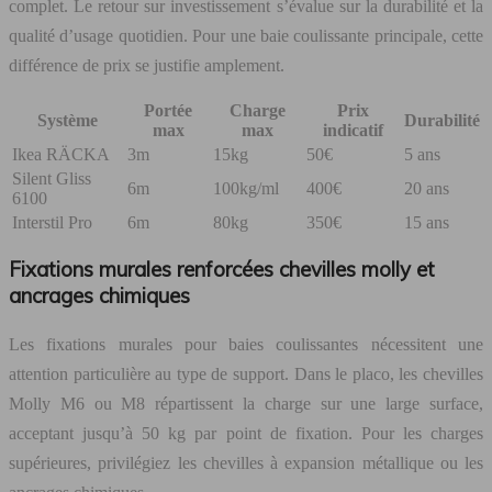
complet. Le retour sur investissement s’évalue sur la durabilité et la
qualité d’usage quotidien. Pour une baie coulissante principale, cette
différence de prix se justifie amplement.
Portée
Charge
Prix
Système
Durabilité
max
max
indicatif
Ikea RÄCKA
3m
15kg
50€
5 ans
Silent Gliss
6m
100kg/ml
400€
20 ans
6100
Interstil Pro
6m
80kg
350€
15 ans
Fixations murales renforcées chevilles molly et
ancrages chimiques
Les fixations murales pour baies coulissantes nécessitent une
attention particulière au type de support. Dans le placo, les chevilles
Molly M6 ou M8 répartissent la charge sur une large surface,
acceptant jusqu’à 50 kg par point de fixation. Pour les charges
supérieures, privilégiez les chevilles à expansion métallique ou les