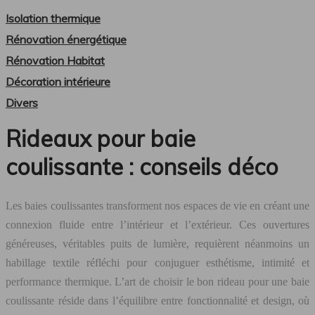
Isolation thermique
Rénovation énergétique
Rénovation Habitat
Décoration intérieure
Divers
Rideaux pour baie
coulissante : conseils déco
Les baies coulissantes transforment nos espaces de vie en créant une
connexion fluide entre l’intérieur et l’extérieur. Ces ouvertures
généreuses, véritables puits de lumière, requièrent néanmoins un
habillage textile réfléchi pour conjuguer esthétisme, intimité et
performance thermique. L’art de choisir le bon rideau pour une baie
coulissante réside dans l’équilibre entre fonctionnalité et design, où