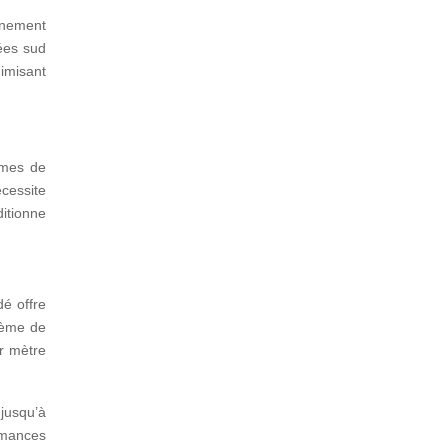
nnement
tées sud
nimisant
èmes de
écessite
ditionne
dé offre
tème de
r mètre
 jusqu’à
rmances