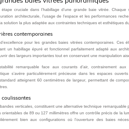
grandes baies vitrées panoramiques
 étape cruciale dans l’habillage d’une grande baie vitrée. Chaque s
uration architecturale, l’usage de l’espace et les performances rech
 la solution la plus adaptée aux contraintes techniques et esthétiques du
rières contemporaines
d’excellence pour les grandes baies vitrées contemporaines. Ces é
créant un habillage épuré et fonctionnel parfaitement adapté aux archi
rir des largeurs importantes tout en conservant une manipulation ais
tabilité remarquable face aux courants d’air, contrairement aux 
istique s’avère particulièrement précieuse dans les espaces ouverts
standard atteignent 60 centimètres de largeur, permettant de compo
tres.
 coulissantes
 bandes verticales, constituent une alternative technique remarquable 
 orientables de 89 ou 127 millimètres offre un contrôle précis de la lu
iculièrement bien aux configurations où l’ouverture des baies néces