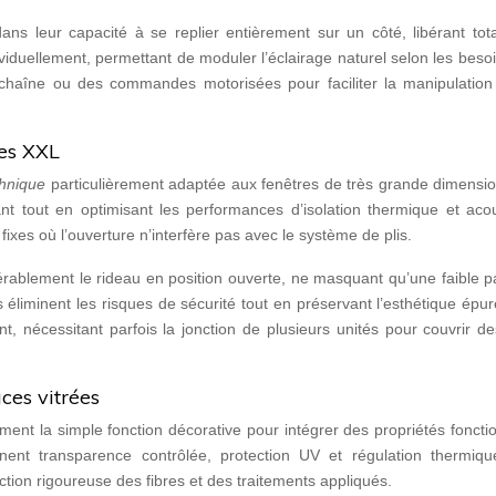
ans leur capacité à se replier entièrement sur un côté, libérant tot
ividuellement, permettant de moduler l’éclairage naturel selon les beso
haîne ou des commandes motorisées pour faciliter la manipulation
res XXL
chnique
particulièrement adaptée aux fenêtres de très grande dimensio
nt tout en optimisant les performances d’isolation thermique et acou
fixes où l’ouverture n’interfère pas avec le système de plis.
ablement le rideau en position ouverte, ne masquant qu’une faible pa
éliminent les risques de sécurité tout en préservant l’esthétique épu
, nécessitant parfois la jonction de plusieurs unités pour couvrir d
ces vitrées
nt la simple fonction décorative pour intégrer des propriétés foncti
ent transparence contrôlée, protection UV et régulation thermiqu
tion rigoureuse des fibres et des traitements appliqués.