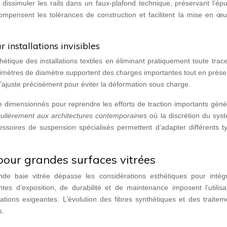
dissimuler les rails dans un faux-plafond technique, préservant l’ép
compensent les tolérances de construction et facilitent la mise en œ
installations invisibles
tique des installations textiles en éliminant pratiquement toute trace
limètres de diamètre supportent des charges importantes tout en prése
s’ajuste précisément pour éviter la déformation sous charge.
ge dimensionnés pour reprendre les efforts de traction importants gén
iculièrement aux architectures contemporaines
où la discrétion du sys
essoires de suspension spécialisés permettent d’adapter différents t
pour grandes surfaces vitrées
de baie vitrée dépasse les considérations esthétiques pour intég
tes d’exposition, de durabilité et de maintenance imposent l’utilisa
tions exigeantes. L’évolution des fibres synthétiques et des traitem
s.