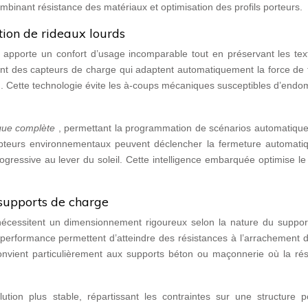
ombinant résistance des matériaux et optimisation des profils porteurs.
ion de rideaux lourds
 apporte un confort d’usage incomparable tout en préservant les text
nt des capteurs de charge qui adaptent automatiquement la force de t
tion. Cette technologie évite les à-coups mécaniques susceptibles d’en
ique complète
, permettant la programmation de scénarios automatique
 capteurs environnementaux peuvent déclencher la fermeture automati
ogressive au lever du soleil. Cette intelligence embarquée optimise le
 supports de charge
nécessitent un dimensionnement rigoureux selon la nature du support
 performance permettent d’atteindre des résistances à l’arrachement 
convient particulièrement aux supports béton ou maçonnerie où la rés
lution plus stable, répartissant les contraintes sur une structure p