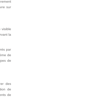
urement
uvre sur
 visible
rvant la
érés par
tème de
ypes de
rer des
tion de
ents de