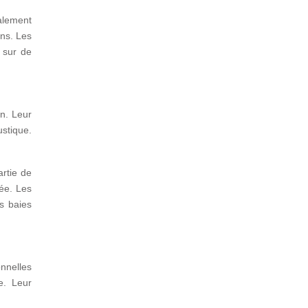
alement
ins. Les
 sur de
n. Leur
stique.
rtie de
rée. Les
es baies
onnelles
e. Leur