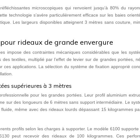
es réfléchissantes microscopiques qui renvoient jusqu’à 80% du rayo
Cette technologie s’avère particulièrement efficace sur les baies orien
atique. Les largeurs disponibles atteignent 3 mètres sans couture, mi
s pour rideaux de grande envergure
itrées impose des contraintes mécaniques considérables que les syst
 des textiles, multiplié par l’effet de levier sur de grandes portées, n
 ces applications. La sélection du système de fixation approprié con
llation.
rtées supérieures à 3 mètres
 professionnelle pour les grandes portées. Leur profil aluminium extru
ême sur des longueurs de 6 mètres sans support intermédiaire. Le sys
 et fluide, même avec des rideaux lourds dépassant 15 kilogrammes pa
érents profils selon les charges à supporter. Le modèle 6100 supporte
 6130 peut recevoir des rideaux de 100 kilogrammes. Ces perfo