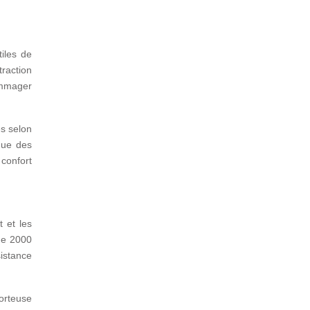
iles de
raction
dommager
s selon
que des
 confort
 et les
de 2000
istance
orteuse