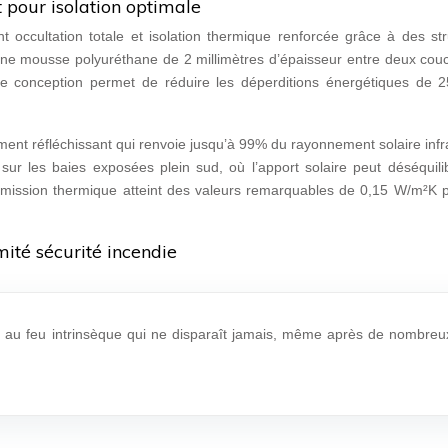
 pour isolation optimale
t occultation totale et isolation thermique renforcée grâce à des st
 une mousse polyuréthane de 2 millimètres d’épaisseur entre deux cou
ette conception permet de réduire les déperditions énergétiques de 
tement réfléchissant qui renvoie jusqu’à 99% du rayonnement solaire inf
 sur les baies exposées plein sud, où l’apport solaire peut déséquili
ransmission thermique atteint des valeurs remarquables de 0,15 W/m²K 
mité sécurité incendie
ce au feu intrinsèque qui ne disparaît jamais, même après de nombreu