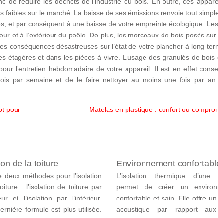
 de réduire les déchets de l’industrie du bois. En outre, ces appare
us faibles sur le marché. La baisse de ses émissions renvoie tout simp
cules, et par conséquent à une baisse de votre empreinte écologique. Le
eur et à l’extérieur du poêle. De plus, les morceaux de bois posés sur 
des conséquences désastreuses sur l’état de votre plancher à long ter
es étagères et dans les pièces à vivre. L’usage des granulés de bois
pour l’entretien hebdomadaire de votre appareil. Il est en effet conse
 fois par semaine et de le faire nettoyer au moins une fois par an
ot pour
Matelas en plastique : confort ou compro
ion de la toiture
Environnement confortabl
te deux méthodes pour l’isolation
L’isolation thermique d’une
oiture : l’isolation de toiture par
permet de créer un environ
ieur et l’isolation par l’intérieur.
confortable et sain. Elle offre un
ernière formule est plus utilisée.
acoustique par rapport aux 