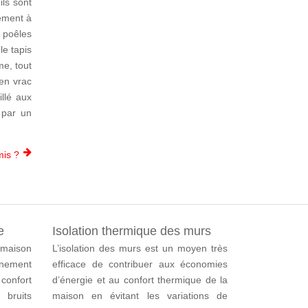
ils sont
lement à
s poêles
le tapis
me, tout
 en vrac
illé aux
 par un
mis ?
e
Isolation thermique des murs
 maison
L’isolation des murs est un moyen très
nement
efficace de contribuer aux économies
 confort
d’énergie et au confort thermique de la
bruits
maison en évitant les variations de