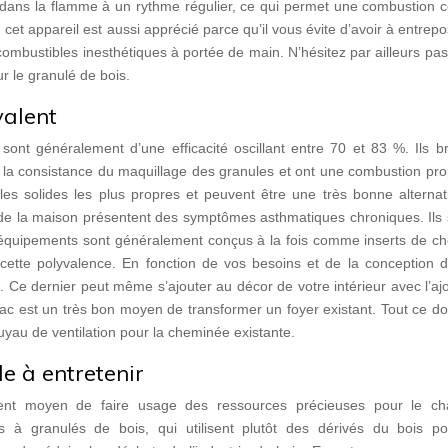
 dans la flamme à un rythme régulier, ce qui permet une combustion c
 cet appareil est aussi apprécié parce qu’il vous évite d’avoir à entrep
ombustibles inesthétiques à portée de main. N’hésitez par ailleurs pa
r le granulé de bois.
valent
 sont généralement d’une efficacité oscillant entre 70 et 83 %. Ils b
 la consistance du maquillage des granules et ont une combustion pro
bles solides les plus propres et peuvent être une très bonne alterna
ts de la maison présentent des symptômes asthmatiques chroniques. Ils
s équipements sont généralement conçus à la fois comme inserts de c
ette polyvalence. En fonction de vos besoins et de la conception d
. Ce dernier peut même s’ajouter au décor de votre intérieur avec l’aj
rac est un très bon moyen de transformer un foyer existant. Tout ce d
uyau de ventilation pour la cheminée existante.
e à entretenir
ent moyen de faire usage des ressources précieuses pour le ch
 à granulés de bois, qui utilisent plutôt des dérivés du bois po