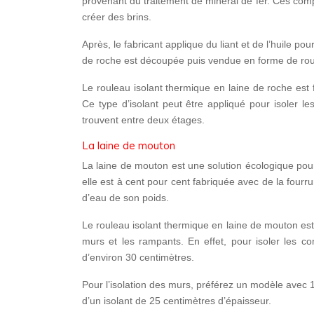
provenant du traitement de minerai de fer. Ces comp
créer des brins.
Après, le fabricant applique
du liant et de l’huile
pour 
de roche est découpée puis vendue en forme de rou
Le rouleau isolant thermique en laine de roche est
Ce type d’isolant peut être appliqué pour isoler l
trouvent entre deux étages.
La laine de mouton
La laine de mouton est une
solution écologique
pour
elle est à cent pour cent fabriquée avec de la fourru
d’eau de son poids
.
Le rouleau isolant thermique en laine de mouton est 
murs et les rampants. En effet, pour isoler
les co
d’environ
30 centimètres.
Pour l’isolation
des murs
, préférez un modèle avec
d’un isolant de
25 centimètres d’épaisseur
.