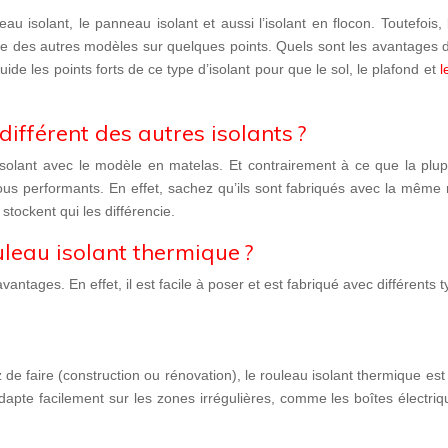
eau isolant
, le
panneau isolant
et aussi
l’isolant en flocon
. Toutefois, 
des autres modèles sur quelques points. Quels sont les avantages d’u
de les points forts de ce type d’isolant pour que le sol, le plafond et
l
 différent des autres isolants ?
olant avec le modèle en matelas. Et contrairement à ce que la plup
ous performants. En effet, sachez qu’ils sont fabriqués avec
la même 
s
stockent qui les différencie.
leau isolant thermique ?
ntages. En effet, il est facile à poser et est fabriqué avec différents 
de faire (construction ou rénovation), le rouleau isolant thermique est 
adapte facilement sur
les zones irrégulières,
comme les boîtes électriqu