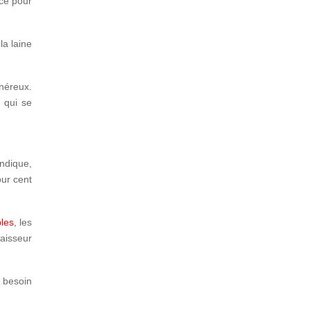
nce pour
la laine
onéreux
.
s
qui se
indique,
ur cent
les
, les
aisseur
z besoin