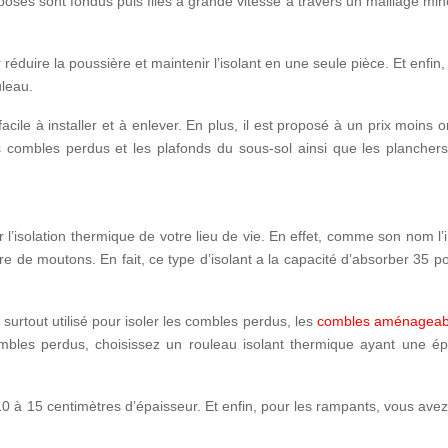
osés sont fondus puis filés à grande vitesse à travers un maillage mi
réduire la poussière et maintenir l’isolant en une seule pièce. Et enfin, 
leau.
facile à installer et à enlever.
En plus, il est proposé à
un prix moins 
es
combles perdus
et les
plafonds du sous-sol
ainsi que
les plancher
 l’isolation thermique de votre lieu de vie. En effet, comme son nom l’
re de moutons. En fait, ce type d’isolant a la capacité
d’absorber 35 po
surtout utilisé pour isoler les combles perdus, les
combles aménageab
mbles perdus
, choisissez un rouleau isolant thermique ayant une ép
10 à 15 centimètres d’épaisseur
. Et enfin, pour
les rampants
, vous ave