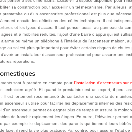
faut penser à ses dimensions. Existe-t-il d’espace disponible pour l’inst
biliter sa construction pour accueillir un tel mécanisme. Par ailleurs, 
d’un prestataire ou d’un ascensoriste professionnel est plus que nécessai
Viennent ensuite les définitions des côtés techniques. Il est indispen
vertures et les types d’accès. Il faut penser aussi, au panneau de c
 âgées et à mobilités réduites, l’ajout d’une barre d’appui qui est suff
r une alarme ou même un téléphone à l’intérieur de l’ascenseur maison, a
age au sol est plus qu’important pour éviter certains risques de chutes
’avoir un installateur d’ascenseur professionnel pour assurer une inst
utures réparations.
domestiques
éments sont à prendre en compte pour
l’installation d’ascenseurs sur
un technicien agréé. Et quand le prestataire est un expert, il peut as
n
. Il est fortement recommandé de contacter une société de mainten
un ascenseur s’utilise pour faciliter les déplacements internes des rési
oi d’un ascenseur permet de gagner plus de temps et assure le moindre
pables de franchir rapidement les étages. En outre, l’élévateur permet 
ite par exemple le déplacement des parents qui tiennent leurs bébés 
e luxe, il rend la vie plus pratique. Par contre, pour assurer l’état d