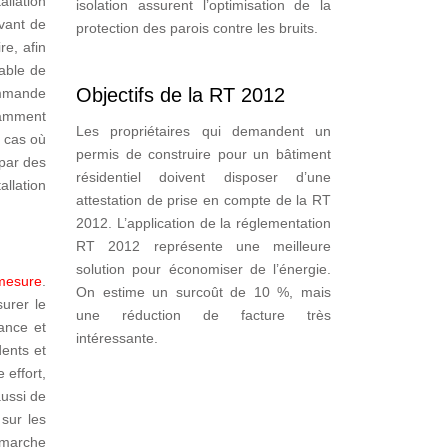
allation
isolation assurent l’optimisation de la
avant de
protection des parois contre les bruits.
re, afin
sable de
Objectifs de la RT 2012
ommande
isamment
Les propriétaires qui demandent un
u cas où
permis de construire pour un bâtiment
 par des
résidentiel doivent disposer d’une
allation
attestation de prise en compte de la RT
2012. L’application de la réglementation
RT 2012 représente une meilleure
solution pour économiser de l’énergie.
 mesure
.
On estime un surcoût de 10 %, mais
surer le
une réduction de facture très
ance et
intéressante.
dents et
 effort,
aussi de
sur les
e marche