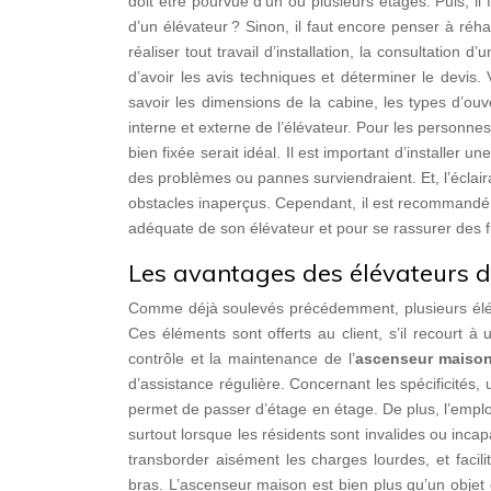
doit être pourvue d’un ou plusieurs étages. Puis, il 
d’un élévateur ? Sinon, il faut encore penser à réha
réaliser tout travail d’installation, la consultation 
d’avoir les avis techniques et déterminer le devis. 
savoir les dimensions de la cabine, les types d’ou
interne et externe de l’élévateur. Pour les personnes
bien fixée serait idéal. Il est important d’installe
des problèmes ou pannes surviendraient. Et, l’éclair
obstacles inaperçus. Cependant, il est recommandé d
adéquate de son élévateur et pour se rassurer des f
Les avantages des élévateurs 
Comme déjà soulevés précédemment, plusieurs él
Ces éléments sont offerts au client, s’il recourt à 
contrôle et la maintenance de l’
ascenseur maiso
d’assistance régulière. Concernant les spécificités, 
permet de passer d’étage en étage. De plus, l’empl
surtout lorsque les résidents sont invalides ou inca
transborder aisément les charges lourdes, et facil
bras. L’ascenseur maison est bien plus qu’un objet d