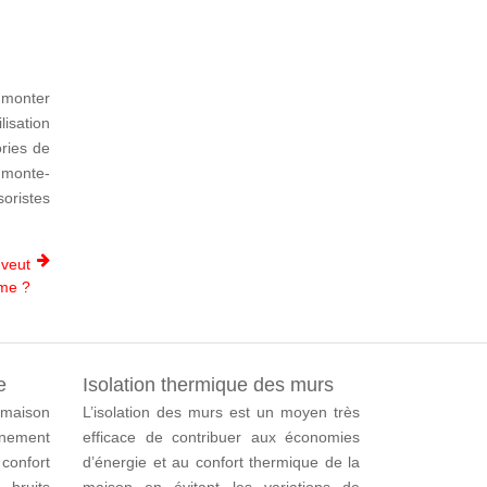
à monter
lisation
ries de
n monte-
oristes
 veut
ome ?
e
Isolation thermique des murs
 maison
L’isolation des murs est un moyen très
nement
efficace de contribuer aux économies
 confort
d’énergie et au confort thermique de la