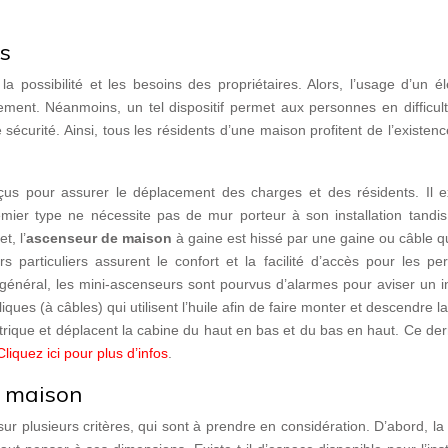
s
a possibilité et les besoins des propriétaires. Alors, l’usage d’un é
acement. Néanmoins, un tel dispositif permet aux personnes en difficul
 sécurité. Ainsi, tous les résidents d’une maison profitent de l’existen
us pour assurer le déplacement des charges et des résidents. Il ex
mier type ne nécessite pas de mur porteur à son installation tandis
t, l’
ascenseur de maison
à gaine est hissé par une gaine ou câble qui
s particuliers assurent le confort et la facilité d’accès pour les p
 général, les mini-ascenseurs sont pourvus d’alarmes pour aviser un i
ues (à câbles) qui utilisent l’huile afin de faire monter et descendre l
ctrique et déplacent la cabine du haut en bas et du bas en haut. Ce der
Cliquez ici pour plus d’infos
.
e maison
ur plusieurs critères, qui sont à prendre en considération. D’abord, l