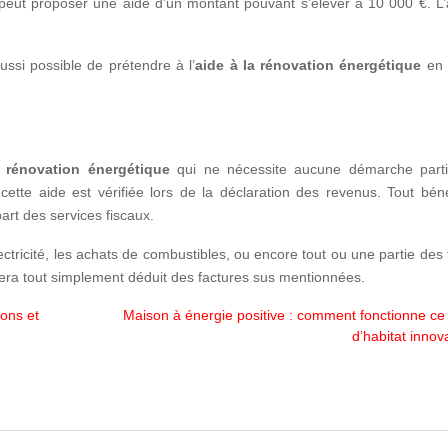
 peut proposer une aide d’un montant pouvant s’élever à 10 000 €. L’
aussi possible de prétendre à l’
aide à la rénovation énergétique
en 
a rénovation énergétique
qui ne nécessite aucune démarche partic
 cette aide est vérifiée lors de la déclaration des revenus. Tout béné
rt des services fiscaux.
lectricité, les achats de combustibles, ou encore tout ou une partie des
era tout simplement déduit des factures sus mentionnées.
ions et
Maison à énergie positive : comment fonctionne ce
d’habitat innov