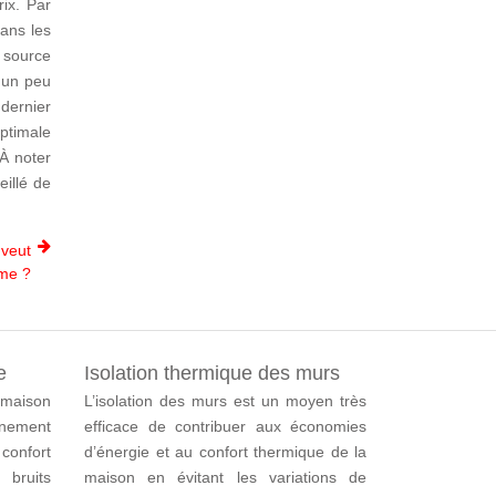
rix. Par
dans les
e source
e un peu
 dernier
optimale
 À noter
eillé de
 veut
ome ?
e
Isolation thermique des murs
 maison
L’isolation des murs est un moyen très
nement
efficace de contribuer aux économies
 confort
d’énergie et au confort thermique de la
bruits
maison en évitant les variations de