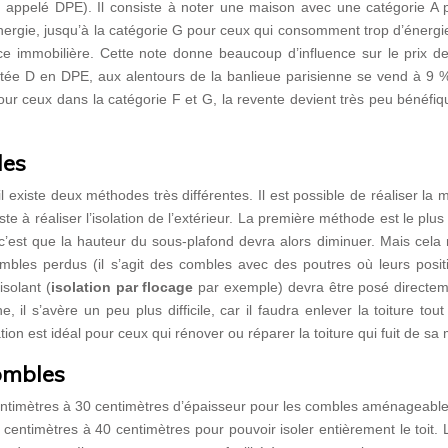
 appelé DPE). Il consiste à noter une maison avec une catégorie A 
nergie, jusqu’à la catégorie G pour ceux qui consomment trop d’énergi
once immobilière. Cette note donne beaucoup d’influence sur le prix d
otée D en DPE, aux alentours de la banlieue parisienne se vend à 9 
r ceux dans la catégorie F et G, la revente devient très peu bénéfiq
les
 existe deux méthodes très différentes. Il est possible de réaliser la
te à réaliser l’isolation de l’extérieur. La première méthode est le plus 
c’est que la hauteur du sous-plafond devra alors diminuer. Mais cela 
ombles perdus (il s’agit des combles avec des poutres où leurs posit
solant (
isolation par flocage
par exemple) devra être posé directem
l s’avère un peu plus difficile, car il faudra enlever la toiture tout
lation est idéal pour ceux qui rénover ou réparer la toiture qui fuit de sa
combles
entimètres à 30 centimètres d’épaisseur pour les combles aménageable
entimètres à 40 centimètres pour pouvoir isoler entièrement le toit. L