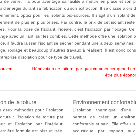
u de verre. Il a pour avantage sa facilité à mettre en place et son p
 d’énergie durant sa fabrication ou son extraction. Il se classe alors 
onnement, optez pour les isolants bio-sourcés. Il s’agit d’un isolant d
nnent de plus en plus prisés. Par contre, le prix de cet isolant rest
. Pour la pose de l’isolant, l’idéale, c’est l’isolation par flocage. Ce
langé avec un liant, sur les combles. Cette méthode offre une isolation 
ce, il faudra laisser l’isolant se sécher pendant une à deux semaines.
ge, roulage et beaucoup d’autres travaux à réaliser). Il est donc cons
treprise d’isolation pour ce type de travail.
souvent
Rénovation de toiture: par quoi commencer quand on
être plus écon
ion de la toiture
Environnement confortabl
te deux méthodes pour l’isolation
L’isolation thermique d’une
oiture : l’isolation de toiture par
permet de créer un environ
ieur et l’isolation par l’intérieur.
confortable et sain. Elle offre un
ernière formule est plus utilisée.
acoustique par rapport aux 