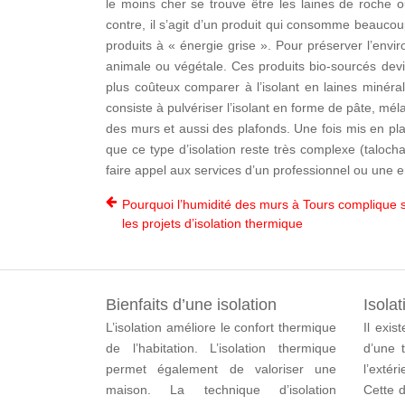
le moins cher se trouve être les laines de roche o
contre, il s’agit d’un produit qui consomme beaucoup
produits à « énergie grise ». Pour préserver l’envir
animale ou végétale. Ces produits bio-sourcés devie
plus coûteux comparer à l’isolant en laines minérales
consiste à pulvériser l’isolant en forme de pâte, mé
des murs et aussi des plafonds. Une fois mis en pla
que ce type d’isolation reste très complexe (talocha
faire appel aux services d’un professionnel ou une en
Pourquoi l’humidité des murs à Tours complique 
les projets d’isolation thermique
Bienfaits d’une isolation
Isolat
L’isolation améliore le confort thermique
Il exis
de l’habitation. L’isolation thermique
d’une t
permet également de valoriser une
l’extér
maison. La technique d’isolation
Cette d