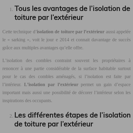
Tous les avantages de l’isolation de
toiture par l’extérieur
Cette technique d’
isolation de toiture par l’extérieur
aussi appelée
le « sarking », voit le jour e 2014 et connait davantage de succès
grâce aux multiples avantages qu’elle offre.
L’isolation des combles contraint souvent les propriétaires à
renoncer à une partie considérable de la surface habitable surtout
pour le cas des combles aménagés, si l’isolation est faite par
l’intérieur.
L’isolation par l’extérieur
permet un gain d’espace
important mais aussi une possibilité de décorer l’intérieur selon les
inspirations des occupants.
Les différentes étapes de l’isolation
de toiture par l’extérieur