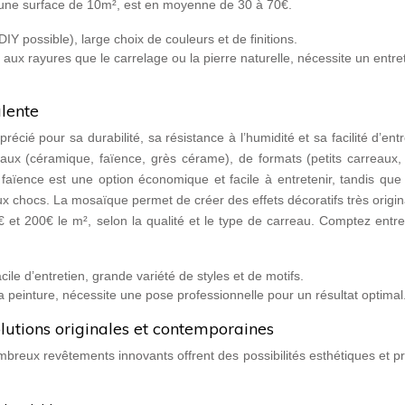
ur une surface de 10m², est en moyenne de 30 à 70€.
IY possible), large choix de couleurs et de finitions.
 aux rayures que le carrelage ou la pierre naturelle, nécessite un entre
alente
cié pour sa durabilité, sa résistance à l’humidité et sa facilité d’entre
aux (céramique, faïence, grès cérame), de formats (petits carreaux,
faïence est une option économique et facile à entretenir, tandis que
ux chocs. La mosaïque permet de créer des effets décoratifs très origi
€ et 200€ le m², selon la qualité et le type de carreau. Comptez entr
acile d’entretien, grande variété de styles et de motifs.
a peinture, nécessite une pose professionnelle pour un résultat optimal
utions originales et contemporaines
mbreux revêtements innovants offrent des possibilités esthétiques et p