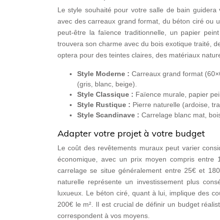
Le style souhaité pour votre salle de bain guider
avec des carreaux grand format, du béton ciré ou u
peut-être la faïence traditionnelle, un papier pei
trouvera son charme avec du bois exotique traité, de 
optera pour des teintes claires, des matériaux natur
Style Moderne :
Carreaux grand format (60×6
(gris, blanc, beige).
Style Classique :
Faïence murale, papier pein
Style Rustique :
Pierre naturelle (ardoise, tra
Style Scandinave :
Carrelage blanc mat, bois 
Adapter votre projet à votre budget
Le coût des revêtements muraux peut varier considé
économique, avec un prix moyen compris entre 15
carrelage se situe généralement entre 25€ et 180
naturelle représente un investissement plus cons
luxueux. Le béton ciré, quant à lui, implique des 
200€ le m². Il est crucial de définir un budget réali
correspondent à vos moyens.