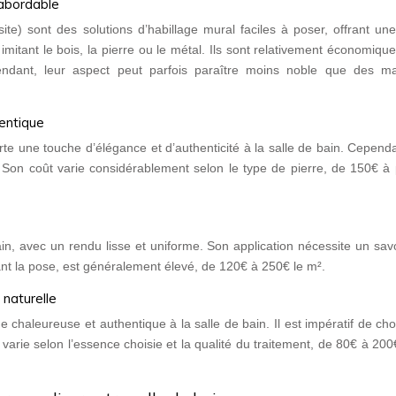
abordable
 sont des solutions d’habillage mural faciles à poser, offrant un
s imitant le bois, la pierre ou le métal. Ils sont relativement économiqu
ant, leur aspect peut parfois paraître moins noble que des ma
hentique
orte une touche d’élégance et d’authenticité à la salle de bain. Cependa
. Son coût varie considérablement selon le type de pierre, de 150€ à
ain, avec un rendu lisse et uniforme. Son application nécessite un savo
uant la pose, est généralement élevé, de 120€ à 250€ le m².
 naturelle
e chaleureuse et authentique à la salle de bain. Il est impératif de cho
 varie selon l’essence choisie et la qualité du traitement, de 80€ à 200