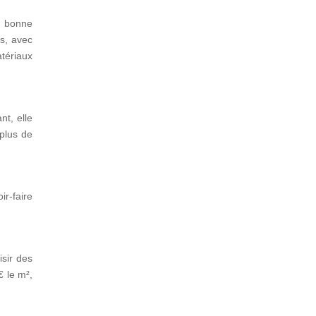
e bonne
es, avec
tériaux
nt, elle
 plus de
ir-faire
isir des
€ le m²,