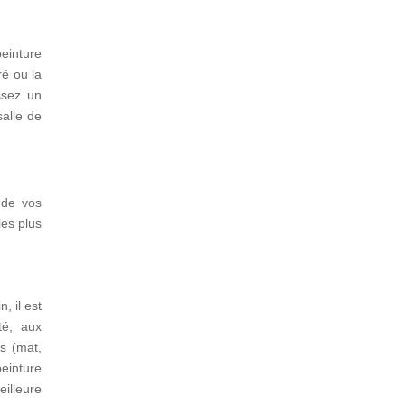
einture
ré ou la
issez un
alle de
 de vos
les plus
, il est
té, aux
ns (mat,
peinture
eilleure