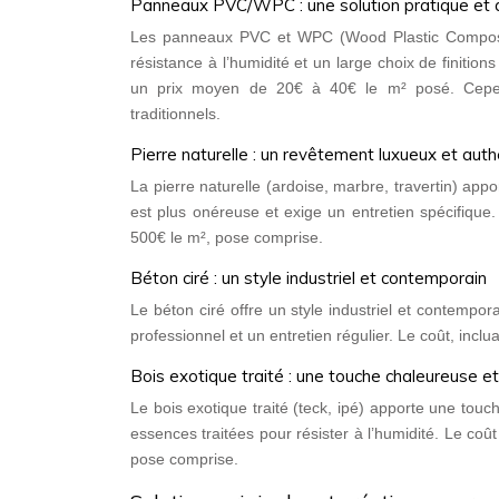
Panneaux PVC/WPC : une solution pratique et 
Les panneaux PVC et WPC (Wood Plastic Composite)
résistance à l’humidité et un large choix de finition
un prix moyen de 20€ à 40€ le m² posé. Cepend
traditionnels.
Pierre naturelle : un revêtement luxueux et aut
La pierre naturelle (ardoise, marbre, travertin) app
est plus onéreuse et exige un entretien spécifique
500€ le m², pose comprise.
Béton ciré : un style industriel et contemporain
Le béton ciré offre un style industriel et contempor
professionnel et un entretien régulier. Le coût, incl
Bois exotique traité : une touche chaleureuse et
Le bois exotique traité (teck, ipé) apporte une touch
essences traitées pour résister à l’humidité. Le coût
pose comprise.