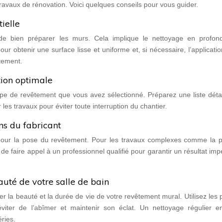
ravaux de rénovation. Voici quelques conseils pour vous guider.
ielle
l de bien préparer les murs. Cela implique le nettoyage en profond
r obtenir une surface lisse et uniforme et, si nécessaire, l’applicati
tement.
tion optimale
type de revêtement que vous avez sélectionné. Préparez une liste déta
s travaux pour éviter toute interruption du chantier.
ons du fabricant
nt pour la pose du revêtement. Pour les travaux complexes comme la 
é de faire appel à un professionnel qualifié pour garantir un résultat im
auté de votre salle de bain
er la beauté et la durée de vie de votre revêtement mural. Utilisez les 
iter de l’abîmer et maintenir son éclat. Un nettoyage régulier 
ries.