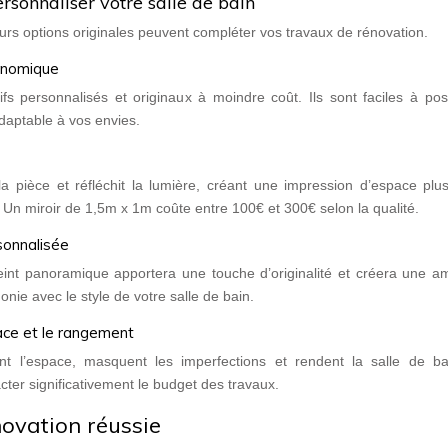
ersonnaliser votre salle de bain
urs options originales peuvent compléter vos travaux de rénovation.
conomique
s personnalisés et originaux à moindre coût. Ils sont faciles à pos
daptable à vos envies.
a pièce et réfléchit la lumière, créant une impression d’espace plus
n. Un miroir de 1,5m x 1m coûte entre 100€ et 300€ selon la qualité.
sonnalisée
int panoramique apportera une touche d’originalité et créera une a
nie avec le style de votre salle de bain.
pace et le rangement
t l’espace, masquent les imperfections et rendent la salle de ba
cter significativement le budget des travaux.
novation réussie