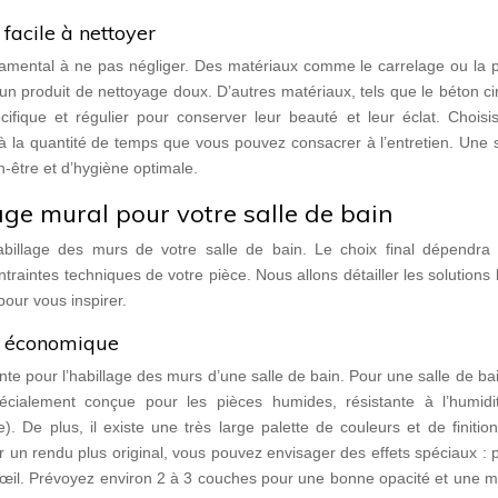
u facile à nettoyer
damental à ne pas négliger. Des matériaux comme le carrelage ou la p
un produit de nettoyage doux. D’autres matériaux, tels que le béton ci
écifique et régulier pour conserver leur beauté et leur éclat. Chois
 la quantité de temps que vous pouvez consacrer à l’entretien. Une s
-être et d’hygiène optimale.
lage mural pour votre salle de bain
abillage des murs de votre salle de bain. Le choix final dépendra
traintes techniques de votre pièce. Nous allons détailler les solutions 
our vous inspirer.
et économique
te pour l’habillage des murs d’une salle de bain. Pour une salle de bain
écialement conçue pour les pièces humides, résistante à l’humidi
e). De plus, il existe une très large palette de couleurs et de finitio
our un rendu plus original, vous pouvez envisager des effets spéciaux : 
’œil. Prévoyez environ 2 à 3 couches pour une bonne opacité et une m