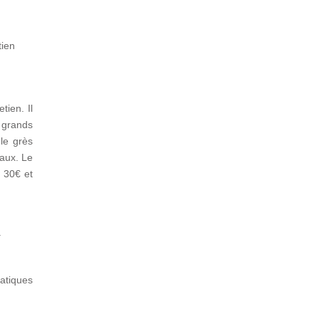
tien
tien. Il
 grands
 le grès
naux. Le
e 30€ et
.
ratiques