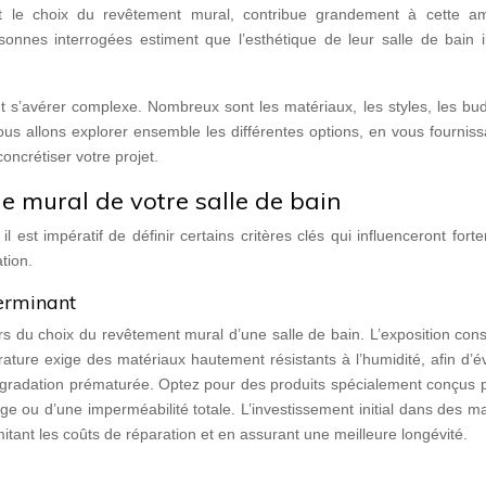
t le choix du revêtement mural, contribue grandement à cette a
onnes interrogées estiment que l’esthétique de leur salle de bain 
 s’avérer complexe. Nombreux sont les matériaux, les styles, les bud
us allons explorer ensemble les différentes options, en vous fournis
oncrétiser votre projet.
ge mural de votre salle de bain
 est impératif de définir certains critères clés qui influenceront fort
tion.
terminant
lors du choix du revêtement mural d’une salle de bain. L’exposition con
ature exige des matériaux hautement résistants à l’humidité, afin d’év
gradation prématurée. Optez pour des produits spécialement conçus p
ge ou d’une imperméabilité totale. L’investissement initial dans des m
imitant les coûts de réparation et en assurant une meilleure longévité.