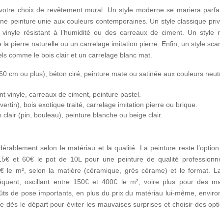
a votre choix de revêtement mural. Un style moderne se mariera parfa
ne peinture unie aux couleurs contemporaines. Un style classique priv
nt vinyle résistant à l’humidité ou des carreaux de ciment. Un style 
la pierre naturelle ou un carrelage imitation pierre. Enfin, un style sc
els comme le bois clair et un carrelage blanc mat.
0 cm ou plus), béton ciré, peinture mate ou satinée aux couleurs neut
t vinyle, carreaux de ciment, peinture pastel.
vertin), bois exotique traité, carrelage imitation pierre ou brique.
clair (pin, bouleau), peinture blanche ou beige clair.
rablement selon le matériau et la qualité. La peinture reste l’option
€ et 60€ le pot de 10L pour une peinture de qualité professionne
€ le m², selon la matière (céramique, grès cérame) et le format. La
équent, oscillant entre 150€ et 400€ le m², voire plus pour des ma
coûts de pose importants, en plus du prix du matériau lui-même, envir
ste dès le départ pour éviter les mauvaises surprises et choisir des opt