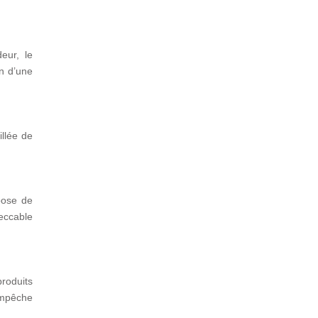
eur, le
on d’une
illée de
pose de
peccable
produits
empêche