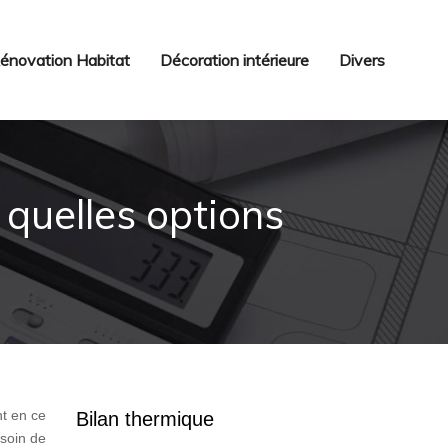
énovation Habitat
Décoration intérieure
Divers
 quelles options
nt en ce
Bilan thermique
 soin de