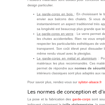
design particulier.
Le garde-corps en bois
: En choisissant le
envier aux balcons des chalets. Si vous déc
instantanément un aspect traditionnel très a
sa longévité est beaucoup plus grande que le
Le garde-corps en verre
: Le verre permet de 
les chutes accidentelles. Rien ne vous empê
respecter les particularités esthétiques de v
transparent. Son coût élevé peut dissuader b
même rendu visuel avec le plexiglas.
Le garde-corps en métal et aluminium
: Pou
matériaux les plus recommandés. Ces matières
permet de répondre aux
normes de sécurit
intérieurs classiques sont plus adaptés aux r
Pour savoir plus, rendez-vous sur
sylstor-alsace.fr
Les normes de conception et d’i
La pose et la fabrication des
garde-corps
sont sou
indiquent clairement la
taille réglementaire
, la pr