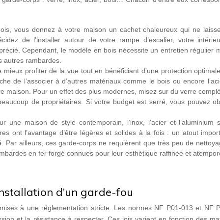
 bois, vous donnez à votre maison un cachet chaleureux qui ne laisse
idez de l’installer autour de votre rampe d’escalier, votre intérieu
pprécié. Cependant, le modèle en bois nécessite un entretien régulier
s autres rambardes.
mieux profiter de la vue tout en bénéficiant d’une protection optimal
che de l’associer à d’autres matériaux comme le bois ou encore l’aci
otre maison. Pour un effet des plus modernes, misez sur du verre comp
eaucoup de propriétaires. Si votre budget est serré, vous pouvez obt
r une maison de style contemporain, l’inox, l’acier et l’aluminium s
 ont l’avantage d’être légères et solides à la fois : un atout impor
é
. Par ailleurs, ces garde-corps ne requièrent que très peu de nettoy
ambardes en fer forgé connues pour leur esthétique raffinée et atempore
nstallation d’un garde-fou
mises à une réglementation stricte. Les normes NF P01-013 et NF 
ession et la résistance à respecter. Ces lois varient en fonction des ma