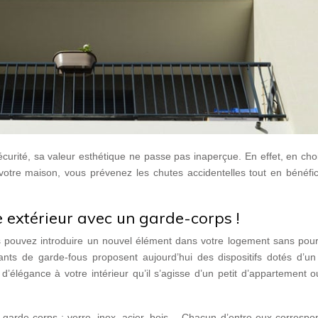
écurité, sa valeur esthétique ne passe pas inaperçue. En effet, en cho
votre maison, vous prévenez les chutes accidentelles tout en bénéfic
e extérieur avec un garde-corps !
s pouvez introduire un nouvel élément dans votre logement sans pour
ants de garde-fous proposent aujourd’hui des dispositifs dotés d’un
’élégance à votre intérieur qu’il s’agisse d’un petit d’appartement 
es garde-corps : verre, inox, acier, bois… Chacun d’entre eux corresp