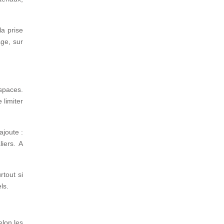
la prise
ge, sur
espaces.
 limiter
ajoute :
iers. A
rtout si
ls.
elon les