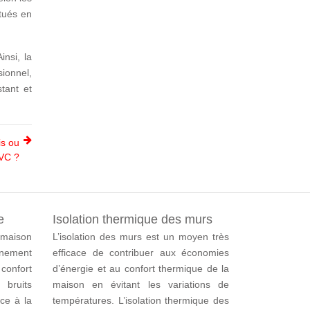
ctués en
nsi, la
sionnel,
tant et
is ou
VC ?
e
Isolation thermique des murs
 maison
L’isolation des murs est un moyen très
nement
efficace de contribuer aux économies
 confort
d’énergie et au confort thermique de la
bruits
maison en évitant les variations de
âce à la
températures.
L’isolation thermique des