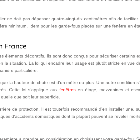
.
r ne doit pas dépasser quatre-vingt-dix centimètres afin de faciliter 
ètre minimum. Idem pour les garde-fous placés sur une fenêtre en éta
n France
des éléments décoratifs. Ils sont donc conçus pour sécuriser certains 
on la situation. La loi qui encadre leur usage est plutôt stricte en vue de
anière particulière.
que la hauteur de chute est d’un mètre ou plus. Une autre condition s’
rés. Cette loi s’applique aux
fenêtres
en étage, mezzanines et escal
 quelle que soit leur superficie.
ière de protection. Il est toutefois recommandé d’en installer une, su
isques d’accidents domestiques dont la plupart peuvent se révéler morte
paramètre à prendre en considération en choisissant votre garde-fou. S