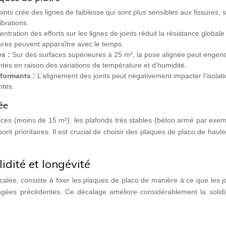
ints crée des lignes de faiblesse qui sont plus sensibles aux fissures, 
brations.
ntration des efforts sur les lignes de joints réduit la résistance globale
ures peuvent apparaître avec le temps.
es :
Sur des surfaces supérieures à 25 m², la pose alignée peut engen
ntes en raison des variations de température et d’humidité.
rformants :
L’alignement des joints peut négativement impacter l’isolat
ntes.
ée
faces (moins de 15 m²), les plafonds très stables (béton armé par exem
 sont prioritaires. Il est crucial de choisir des plaques de placo de haute
idité et longévité
ée, consiste à fixer les plaques de placo de manière à ce que les jo
gées précédentes. Ce décalage améliore considérablement la solidit