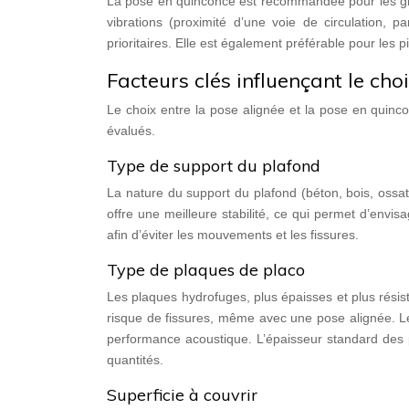
La pose en quinconce est recommandée pour les gra
vibrations (proximité d’une voie de circulation, p
prioritaires. Elle est également préférable pour les
Facteurs clés influençant le ch
Le choix entre la pose alignée et la pose en quinc
évalués.
Type de support du plafond
La nature du support du plafond (béton, bois, ossa
offre une meilleure stabilité, ce qui permet d’envis
afin d’éviter les mouvements et les fissures.
Type de plaques de placo
Les plaques hydrofuges, plus épaisses et plus rési
risque de fissures, même avec une pose alignée. L
performance acoustique. L’épaisseur standard des p
quantités.
Superficie à couvrir