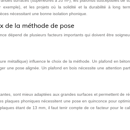
ndes surfaces (supérieures à 20 m²), les plafonds susceptibles de su
ar exemple), et les projets où la solidité et la durabilité à long te
 pièces nécessitant une bonne isolation phonique.
oix de la méthode de pose
once dépend de plusieurs facteurs importants qui doivent être soigne
ture métallique) influence le choix de la méthode. Un plafond en béto
ager une pose alignée. Un plafond en bois nécessite une attention part
stantes, sont mieux adaptées aux grandes surfaces et permettent de ré
es plaques phoniques nécessitent une pose en quinconce pour optimis
laques étant de 13 mm, il faut tenir compte de ce facteur pour le ca