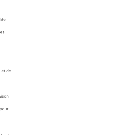
lité
des
 et de
aison
 pour