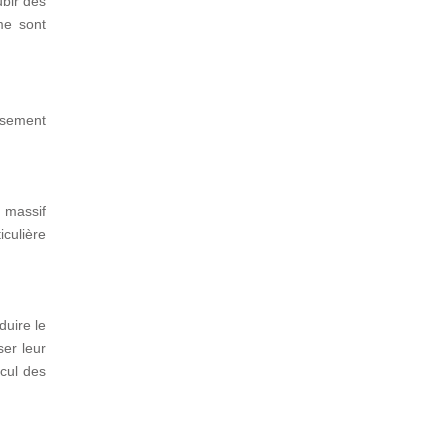
bir des
rme sont
usement
n massif
iculière
duire le
er leur
lcul des