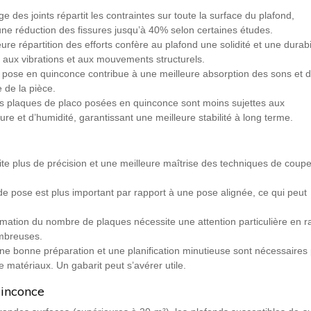
e des joints répartit les contraintes sur toute la surface du plafond,
une réduction des fissures jusqu’à 40% selon certaines études.
ure répartition des efforts confère au plafond une solidité et une durabi
 aux vibrations et aux mouvements structurels.
 pose en quinconce contribue à une meilleure absorption des sons et 
e de la pièce.
s plaques de placo posées en quinconce sont moins sujettes aux
e et d’humidité, garantissant une meilleure stabilité à long terme.
e plus de précision et une meilleure maîtrise des techniques de coupe
e pose est plus important par rapport à une pose alignée, ce qui peut
imation du nombre de plaques nécessite une attention particulière en r
ombreuses.
ne bonne préparation et une planification minutieuse sont nécessaires
e matériaux. Un gabarit peut s’avérer utile.
uinconce