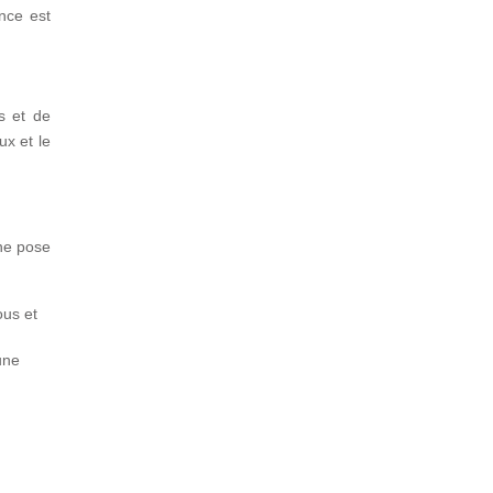
nce est
s et de
ux et le
une pose
ous et
une