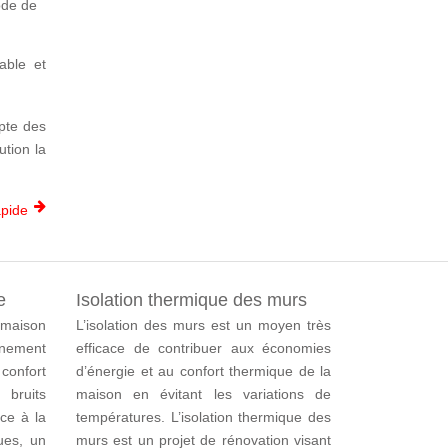
ode de
able et
pte des
ution la
apide
e
Isolation thermique des murs
 maison
L’isolation des murs est un moyen très
nement
efficace de contribuer aux économies
 confort
d’énergie et au confort thermique de la
bruits
maison en évitant les variations de
âce à la
températures.
L’isolation thermique des
ues, un
murs est un projet de rénovation visant