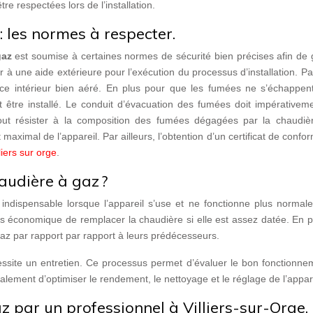
re respectées lors de l’installation.
: les normes à respecter.
 gaz
est soumise à certaines normes de sécurité bien précises afin de 
rir à une aide extérieure pour l’exécution du processus d’installation. P
space intérieur bien aéré. En plus pour que les fumées ne s’échappen
it être installé. Le conduit d’évacuation des fumées doit impérativem
tout résister à la composition des fumées dégagées par la chaudiè
maximal de l’appareil. Par ailleurs, l’obtention d’un certificat de confor
liers sur orge
.
udière à gaz ?
indispensable lorsque l’appareil s’use et ne fonctionne plus normal
 plus économique de remplacer la chaudière si elle est assez datée. En p
z par rapport par rapport à leurs prédécesseurs.
ssite un entretien. Ce processus permet d’évaluer le bon fonctionne
lement d’optimiser le rendement, le nettoyage et le réglage de l’appare
az par un professionnel à Villiers-sur-Orge.