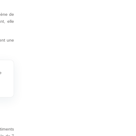
ogène de
nt, elle
rent une
e
timents