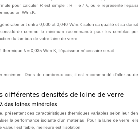
formule pour calculer R est simple : R = e / λ, où e représente l’épai
hermique en W/m.K.
e généralement entre 0,030 et 0,040 W/m.K selon sa qualité et sa densi
W, considérée comme le minimum recommandé pour les combles pe
ction du lambda de votre laine de verre.
é thermique λ = 0,035 W/m.K, l’épaisseur nécessaire serait :
t un minimum. Dans de nombreux cas, il est recommandé d’aller au-de
 différentes densités de laine de verre
 λ des laines minérales
rre, présentent des caractéristiques thermiques variables selon leur den
aluer la performance isolante d’un matériau. Pour la laine de verre, elle
aleur est faible, meilleure est l’isolation.