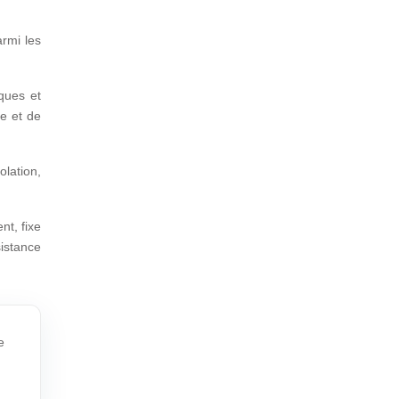
armi les
iques et
ue et de
olation,
nt, fixe
istance
e