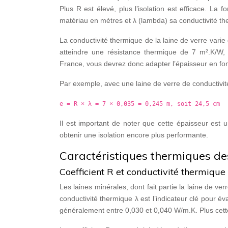
Plus R est élevé, plus l’isolation est efficace. La 
matériau en mètres et λ (lambda) sa conductivité t
La conductivité thermique de la laine de verre vari
atteindre une résistance thermique de 7 m².K/
France, vous devrez donc adapter l’épaisseur en fon
Par exemple, avec une laine de verre de conductivit
e = R × λ = 7 × 0,035 = 0,245 m, soit 24,5 cm
Il est important de noter que cette épaisseur es
obtenir une isolation encore plus performante.
Caractéristiques thermiques des
Coefficient R et conductivité thermique
Les laines minérales, dont fait partie la laine de ve
conductivité thermique λ est l’indicateur clé pour év
généralement entre 0,030 et 0,040 W/m.K. Plus cette v