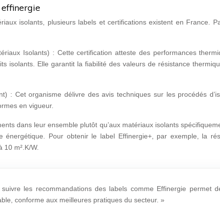
 effinergie
iaux isolants, plusieurs labels et certifications existent en France. P
ériaux Isolants) : Cette certification atteste des performances therm
ts isolants. Elle garantit la fiabilité des valeurs de résistance thermiq
t) : Cet organisme délivre des avis techniques sur les procédés d’is
normes en vigueur.
ments dans leur ensemble plutôt qu’aux matériaux isolants spécifiqueme
énergétique. Pour obtenir le label Effinergie+, par exemple, la rés
à 10 m².K/W.
et suivre les recommandations des labels comme Effinergie permet d
able, conforme aux meilleures pratiques du secteur. »