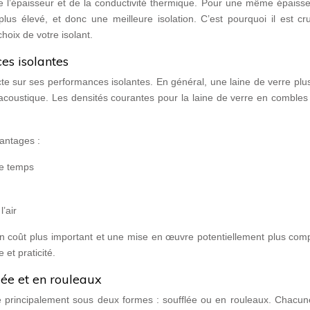
de l’épaisseur et de la conductivité thermique. Pour une même épaiss
plus élevé, et donc une meilleure isolation. C’est pourquoi il est cr
hoix de votre isolant.
es isolantes
ecte sur ses performances isolantes. En général, une laine de verre pl
i acoustique. Les densités courantes pour la laine de verre en comble
antages :
le temps
’air
un coût plus important et une mise en œuvre potentiellement plus comp
 et praticité.
lée et en rouleaux
e principalement sous deux formes : soufflée ou en rouleaux. Chacun