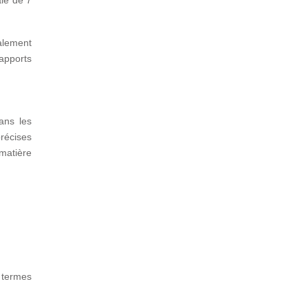
le de 7
galement
 apports
ans les
récises
matière
 termes