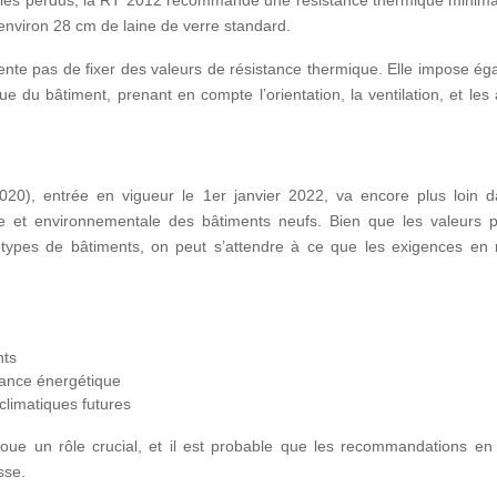
mbles perdus, la RT 2012 recommande une résistance thermique minima
environ 28 cm de laine de verre standard.
tente pas de fixer des valeurs de résistance thermique. Elle impose é
 du bâtiment, prenant en compte l’orientation, la ventilation, et les
0), entrée en vigueur le 1er janvier 2022, va encore plus loin d
 et environnementale des bâtiments neufs. Bien que les valeurs p
s types de bâtiments, on peut s’attendre à ce que les exigences en 
nts
mance énergétique
climatiques futures
joue un rôle crucial, et il est probable que les recommandations en
sse.