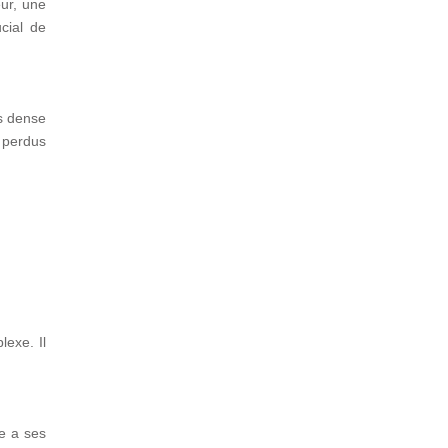
eur, une
ucial de
us dense
s perdus
lexe. Il
e a ses