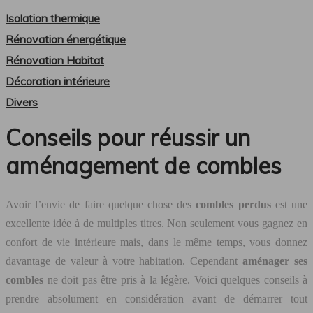
Isolation thermique
Rénovation énergétique
Rénovation Habitat
Décoration intérieure
Divers
Conseils pour réussir un
aménagement de combles
Avoir l’envie de faire quelque chose des
combles perdus
est une
excellente idée à de multiples titres. Non seulement vous gagnez en
confort de vie intérieure mais, dans le même temps, vous donnez
davantage de valeur à votre habitation. Cependant
aménager ses
combles
ne doit pas être pris à la légère. Voici quelques conseils à
prendre absolument en considération avant de démarrer tout