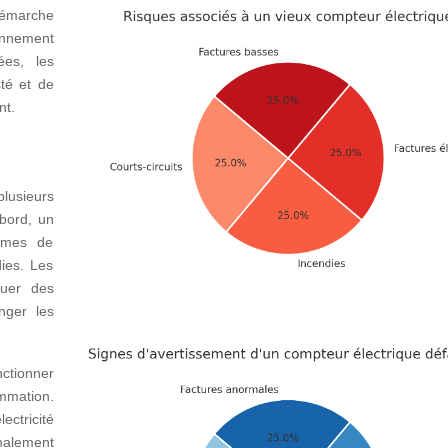
démarche
ionnement
ées, les
té et de
nt.
lusieurs
abord, un
lèmes de
ies. Les
uer des
nger les
ctionner
mmation.
ctricité
malement