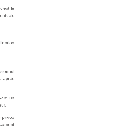
c’est le
ventuels
lidation
sionnel
s après
vant un
eur.
e privée
document