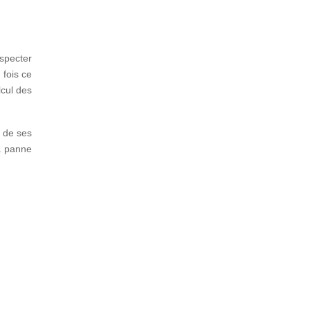
specter
 fois ce
lcul des
e de ses
la panne