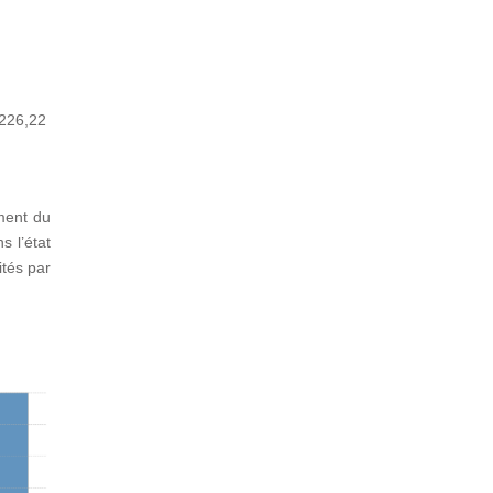
 226,22
ement du
s l’état
ités par