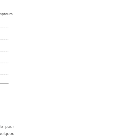
le pour
uelques