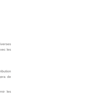
iverses
vec les
ribution
gera de
nir les