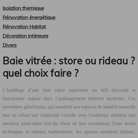
Isolation thermique
Rénovation énergétique
Rénovation Habitat
Décoration intérieure
Divers
Baie vitrée : store ou rideau ?
quel choix faire ?
L’habillage d’une baie vitrée représente un défi décoratif et
fonctionnel majeur dans l’aménagement intérieur moderne. Ces
ouvertures généreuses, qui inondent nos espaces de lumière naturelle
tout en créant une continuité visuelle avec l’extérieur, méritent une
attention particulière lors du choix de leur occultation. Entre stores
techniques et rideaux traditionnels, les options semblent infinies,