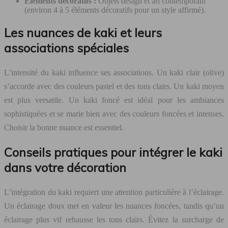
Éléments décoratifs :
Objets design et art contemporain
(environ 4 à 5 éléments décoratifs pour un style affirmé).
Les nuances de kaki et leurs
associations spéciales
L’intensité du kaki influence ses associations. Un kaki clair (olive)
s’accorde avec des couleurs pastel et des tons clairs. Un kaki moyen
est plus versatile. Un kaki foncé est idéal pour les ambiances
sophistiquées et se marie bien avec des couleurs foncées et intenses.
Choisir la bonne nuance est essentiel.
Conseils pratiques pour intégrer le kaki
dans votre décoration
L’intégration du kaki requiert une attention particulière à l’éclairage.
Un éclairage doux met en valeur les nuances foncées, tandis qu’un
éclairage plus vif rehausse les tons clairs. Évitez la surcharge de